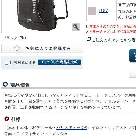
直営店在
LTSV
在庫のあ
め、お届け
在庫ありのものでも、商品が
カラーチップおよび写真は実
ブラック (BK)
ご注文のキャンセルや返
比較対象にする
商品情報
空気抵抗が少なく体にしっかりとフィットするロード・クロスバイク用
空間を作り、風を通すことで蒸れを軽減する構造です。ショルダーハー
を配置、工具を収納できるポーチなど便利な機能を備えています。
仕様
【素材】本体：30デニール・
バリスティック®
ナイロン・リップストップ
背面：モノフィラメント・メッシュ