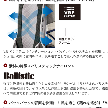
V.B.P.システム（ベンチレーション・バックパネルシステム）を採用し
シュ地との間に空間を作り、風を通すことで蒸れを解消する構造です。
素材の特徴＜バリスティックナイロン＞
強度と軽量性を兼ね備えたシェル素材が、モンベルオリジナルのバリス
は、紡糸の段階でナイロン糸に延伸加工を施し強度を持たせた物で、織
べて同重量であれば約2倍の引き裂き強度を実現しています。
バックパックの背面を快適に！ 風を通して蒸れを逃がす「V.B