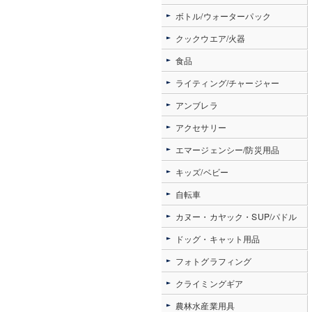
ボトル/ウォーターパック
クックウエア/火器
食品
ライティング/チャージャー
アンブレラ
アクセサリー
エマージェンシー/防災用品
キッズ/ベビー
自転車
カヌー・カヤック・SUP/パドル
ドッグ・キャット用品
フォトグラフィング
クライミングギア
農林水産業用具