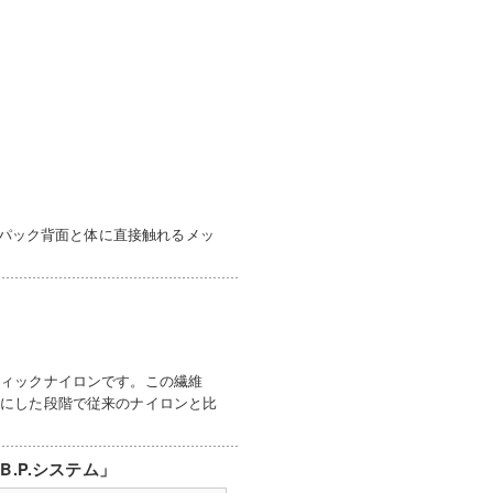
、パック背面と体に直接触れるメッ
ティックナイロンです。この繊維
物にした段階で従来のナイロンと比
.P.システム」