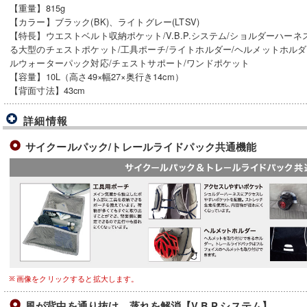
【重量】815g
【カラー】ブラック(BK)、ライトグレー(LTSV)
【特長】ウエストベルト収納ポケット/V.B.P.システム/ショルダーハー
る大型のチェストポケット/工具ポーチ/ライトホルダー/ヘルメットホルダ
ルウォーターパック対応/チェストサポート/ワンドポケット
【容量】10L（高さ49×幅27×奥行き14cm）
【背面寸法】43cm
詳細情報
サイクールパック/トレールライドパック共通機能
画像をクリックすると拡大します。
風が背中を通り抜け、蒸れを解消【V.B.P.システム】