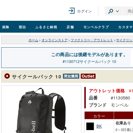
ログイン
保険
宿泊
ふるさと納税
店舗
モンベル
クラブ
カスタマ
ホーム
>
オンラインストア
>
ファクトリー・アウトレット
>
サイクリン
この商品には後継モデルがあります。
1130712
サイクールパック 10
サイクールパック 10
¥
アウトレット価格
#1130580
品番
モンベル
ブランド
カラー
在庫あり
BK
2～3日後