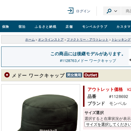
ログイン
保険
宿泊
ふるさと納税
店舗
モンベル
クラブ
カスタマ
ホーム
>
オンラインストア
>
ファクトリー・アウトレット
>
トレッキング
この商品には後継モデルがあります。
1128763
メドー ワークキャップ
メドー ワークキャップ
¥
アウトレット価格
#1128692
品番
モンベル
ブランド
サイズ選択
選択すると在庫状況が表示