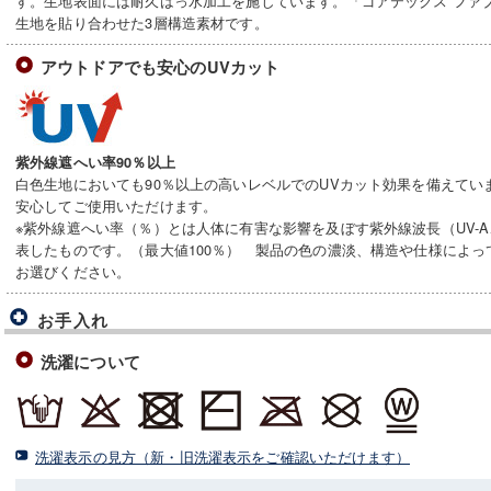
す。生地表面には耐久はっ水加工を施しています。「ゴアテックス ファ
生地を貼り合わせた3層構造素材です。
アウトドアでも安心のUVカット
紫外線遮へい率90％以上
白色生地においても90％以上の高いレベルでのUVカット効果を備えてい
安心してご使用いただけます。
※紫外線遮へい率（％）とは人体に有害な影響を及ぼす紫外線波長（UV-A
表したものです。（最大値100％） 製品の色の濃淡、構造や仕様によ
お選びください。
お手入れ
洗濯について
洗濯表示の見方（新・旧洗濯表示をご確認いただけます）