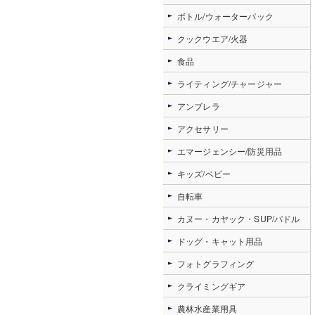
ボトル/ウォーターパック
クックウエア/火器
食品
ライティング/チャージャー
アンブレラ
アクセサリー
エマージェンシー/防災用品
キッズ/ベビー
自転車
カヌー・カヤック・SUP/パドル
ドッグ・キャット用品
フォトグラフィング
クライミングギア
農林水産業用具