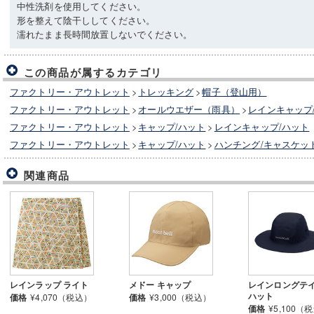
中性洗剤を使用してください。
形を整えて陰干ししてください。
濡れたまま長時間放置しないでください。
この商品が属するカテゴリ
ファクトリー・アウトレット
>
トレッキング
>
帽子（登山用）
ファクトリー・アウトレット
>
オールウエザー（雨具）
>
レインキャップ
ファクトリー・アウトレット
>
キャップ/ハット
>
レインキャップ/ハット
ファクトリー・アウトレット
>
キャップ/ハット
>
ハンチング/キャスケッ
関連商品
レインラップ ライト
メドー キャップ
レインロングテ
ハット
価格
¥4,070（税込）
価格
¥3,000（税込）
価格
¥5,100（