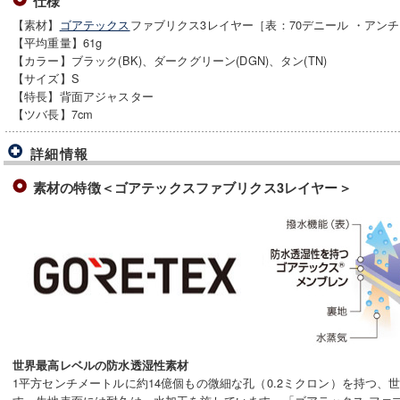
仕様
【素材】
ゴアテックス
ファブリクス3レイヤー［表：70デニール ・アン
【平均重量】61g
【カラー】ブラック(BK)、ダークグリーン(DGN)、タン(TN)
【サイズ】S
【特長】背面アジャスター
【ツバ長】7cm
詳細情報
素材の特徴＜ゴアテックスファブリクス3レイヤー＞
世界最高レベルの防水透湿性素材
1平方センチメートルに約14億個もの微細な孔（0.2ミクロン）を持つ、