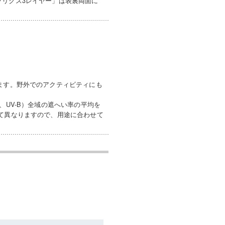
ブリクス3レイヤー」は表裏両面に
ます。野外でのアクティビティにも
、UV-B）全域の遮へい率の平均を
って異なりますので、用途に合わせて