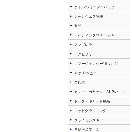
ボトル/ウォーターパック
クックウエア/火器
食品
ライティング/チャージャー
アンブレラ
アクセサリー
エマージェンシー/防災用品
キッズ/ベビー
自転車
カヌー・カヤック・SUP/パドル
ドッグ・キャット用品
フォトグラフィング
クライミングギア
農林水産業用具