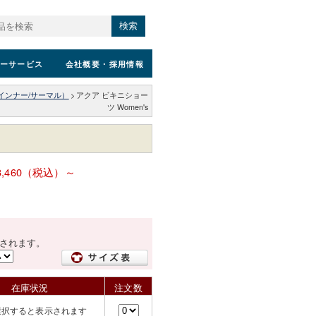
検索
ーサービス
会社概要
・採用情報
インナー/サーマル）
>
アクア ビキニショー
ツ Women's
3,460（税込）～
されます。
在庫状況
注文数
選択すると表示されます