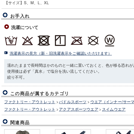
【サイズ】S、M、L、XL
お手入れ
洗濯について
洗濯表示の見方（新・旧洗濯表示をご確認いただけます）
濡れたままで長時間ほかのものと一緒に置いておくと、色が移る恐れが
使用後は必ず「真水」で塩分を洗い流してください。
絞り不可。
この商品が属するカテゴリ
ファクトリー・アウトレット
>
パドルスポーツ
>
ウエア（インナー/サー
ファクトリー・アウトレット
>
アクアスポーツウエア
>
スイムウエア
関連商品