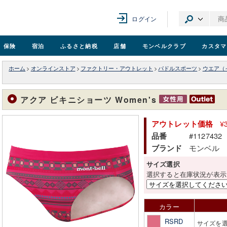
ログイン
保険
宿泊
ふるさと納税
店舗
モンベル
クラブ
カスタマ
ホーム
>
オンラインストア
>
ファクトリー・アウトレット
>
パドルスポーツ
>
ウエア（
アクア ビキニショーツ Women's
¥
アウトレット価格
#1127432
品番
モンベル
ブランド
サイズ選択
選択すると在庫状況が表示
カラー
RSRD
サイズを