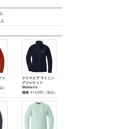
ト
ット
ケッ
クリマエア ライニン
グジャケット
Women's
税込）
価格
¥12,650（税込）