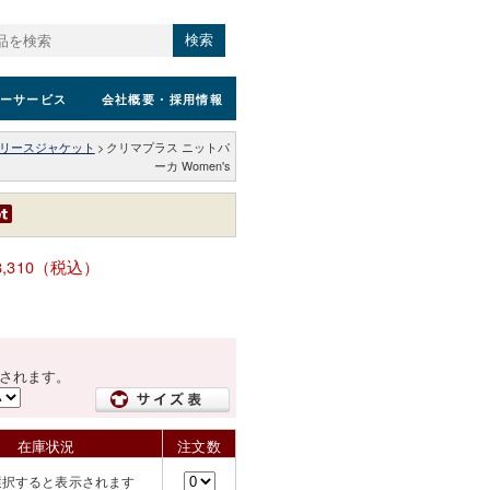
検索
ーサービス
会社概要
・採用情報
リースジャケット
>
クリマプラス ニットパ
ーカ Women's
8,310（税込）
されます。
在庫状況
注文数
選択すると表示されます