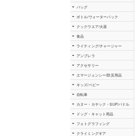
バッグ
ボトル/ウォーターパック
クックウエア/火器
食品
ライティング/チャージャー
アンブレラ
アクセサリー
エマージェンシー/防災用品
キッズ/ベビー
自転車
カヌー・カヤック・SUP/パドル
ドッグ・キャット用品
フォトグラフィング
クライミングギア