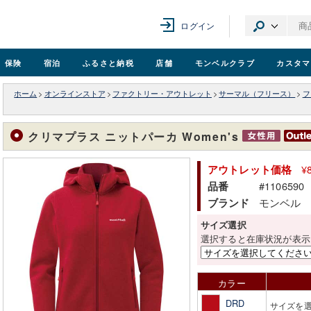
ログイン
保険
宿泊
ふるさと納税
店舗
モンベル
クラブ
カスタマ
ホーム
>
オンラインストア
>
ファクトリー・アウトレット
>
サーマル（フリース）
>
フ
クリマプラス ニットパーカ Women's
¥
アウトレット価格
#1106590
品番
モンベル
ブランド
サイズ選択
選択すると在庫状況が表示
カラー
DRD
サイズを