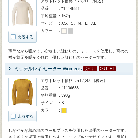
アウトレット価格
¥3,700（税込）
品番
#1114888
平均重量
152g
サイズ
XS、S、M、L、XL
カラー
比較する
薄手ながら暖かく、心地よい肌触りのシャミースを使用し、高めの
襟が首元を暖かく包む、優しい肌触りのセーターです。
ミッテルレギ セーター Women's
女性用
OUTLET
アウトレット価格
¥12,200（税込）
品番
#1106638
平均重量
390g
サイズ
S
カラー
比較する
しなやかな着心地のウールプラスを使用した厚手のセーターです。
さまざまな場面で着用しやすい、シンプルなデザインです。摩耗し