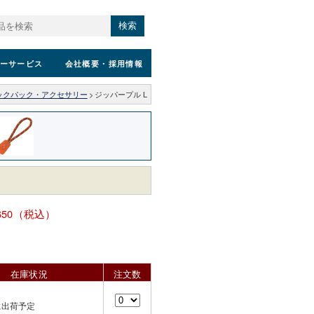
検索
ーサービス
会社概要
・採用情報
ックパック・アクセサリー
>
ジッパープル L
650（税込）
在庫状況
注文数
に出荷予定