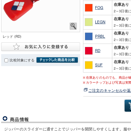
在庫あり
FOG
2～3日後
在庫あり
LEGN
2～3日後
在庫あり
PRBL
レッド (RD)
2～3日後
在庫あり
RD
2～3日後
比較対象にする
在庫あり
SUF
2～3日後
在庫ありのものでも、商品が
カラーチップおよび写真は実
ご注文のキャンセルや返
商品情報
ジッパーのスライダーに通すことでジッパーを開閉しやすくします。服