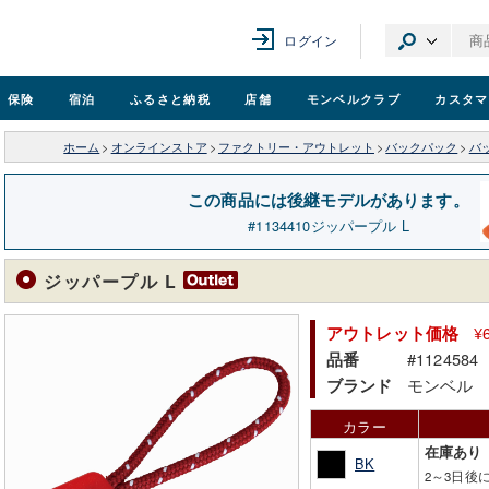
ログイン
保険
宿泊
ふるさと納税
店舗
モンベル
クラブ
カスタマ
ホーム
>
オンラインストア
>
ファクトリー・アウトレット
>
バックパック
>
バ
この商品には後継モデルがあります。
1134410
ジッパープル L
ジッパープル L
¥
アウトレット価格
#1124584
品番
モンベル
ブランド
カラー
在庫あり
BK
2～3日後