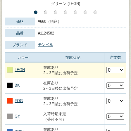
グリーン (LEGN)
価格
¥660（税込）
品番
#1124582
モンベル
ブランド
カラー
在庫状況
注文数
在庫あり
LEGN
2～3日後に出荷予定
在庫あり
BK
2～3日後に出荷予定
在庫あり
FOG
2～3日後に出荷予定
入荷時期未定
GY
（受付不可）
在庫あり