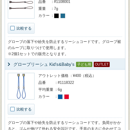
品番
#1108001
重量
7g
カラー
比較する
グローブの落下や紛失を防止するリーシュコードです。グローブ裾
のループに取りつけて使用します。
※2個1セットでの販売となります。
グローブリーシュ Kid's&Baby's
子ども用
OUTLET
アウトレット価格
¥400（税込）
品番
#1118322
平均重量
6g
カラー
比較する
グローブの落下や紛失を防止するリーシュコードです。負荷がかか
ると、ゴムが伸びて外れる安全設計です。手首の太さに合わせてコ