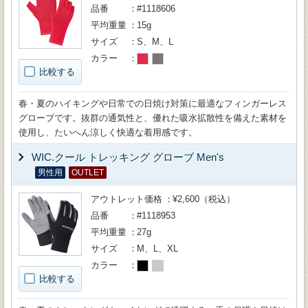
品番
#1118606
平均重量
15g
サイズ
S、M、L
カラー
比較する
春・夏のハイキングや日常での日焼け対策に最適なフィンガーレス
グローブです。抜群の通気性と、優れた吸水拡散性を備えた素材を
使用し、たいへん涼しく快適な着用感です。
WIC.クール トレッキング グローブ Men's
男性用
OUTLET
アウトレット価格
¥2,600（税込）
品番
#1118953
平均重量
27g
サイズ
M、L、XL
カラー
比較する