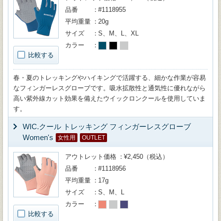
品番
#1118955
平均重量
20g
サイズ
S、M、L、XL
カラー
比較する
春・夏のトレッキングやハイキングで活躍する、細かな作業が容易
なフィンガーレスグローブです。吸水拡散性と通気性に優れながら
高い紫外線カット効果を備えたウイックロンクールを使用していま
す。
WIC.クール トレッキング フィンガーレスグローブ
Women's
女性用
OUTLET
アウトレット価格
¥2,450（税込）
品番
#1118956
平均重量
17g
サイズ
S、M、L
カラー
比較する