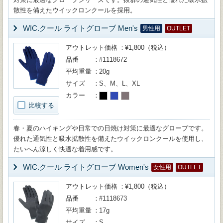
散性を備えたウイックロンクールを採用。
WIC.クール ライトグローブ Men's
男性用
OUTLET
アウトレット価格
¥1,800（税込）
品番
#1118672
平均重量
20g
サイズ
S、M、L、XL
カラー
比較する
春・夏のハイキングや日常での日焼け対策に最適なグローブです。
優れた通気性と吸水拡散性を備えたウイックロンクールを使用し、
たいへん涼しく快適な着用感です。
WIC.クール ライトグローブ Women's
女性用
OUTLET
アウトレット価格
¥1,800（税込）
品番
#1118673
平均重量
17g
サイズ
S