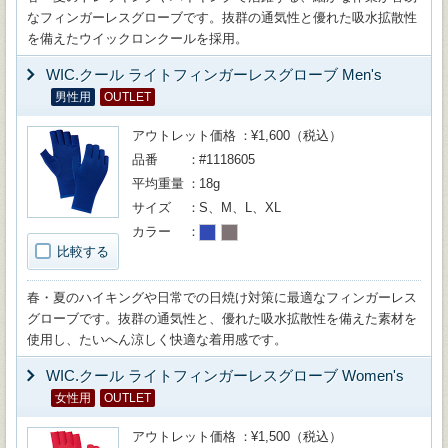
なフィンガーレスグローブです。抜群の通気性と優れた吸水拡散性
を備えたウイックロンクールを採用。
WIC.クール ライトフィンガーレスグローブ Men's
男性用
OUTLET
アウトレット価格
¥1,600（税込）
品番
#1118605
平均重量
18g
サイズ
S、M、L、XL
カラー
比較する
春・夏のハイキングや日常での日焼け対策に最適なフィンガーレス
グローブです。抜群の通気性と、優れた吸水拡散性を備えた素材を
使用し、たいへん涼しく快適な着用感です。
WIC.クール ライトフィンガーレスグローブ Women's
女性用
OUTLET
アウトレット価格
¥1,500（税込）