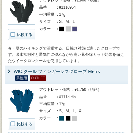
アウトレット価格
¥1,900（税込）
品番
#1118964
平均重量
17g
サイズ
S、M、L
カラー
比較する
春・夏のハイキングで活躍する、日焼け対策に適したグローブで
す。吸水拡散性と通気性に優れながら高い紫外線カット効果を備え
たウイックロンクールを使用しています。
WIC.クール フィンガーレスグローブ Men's
男性用
OUTLET
アウトレット価格
¥1,750（税込）
品番
#1118965
平均重量
17g
サイズ
S、M、L、XL
カラー
比較する