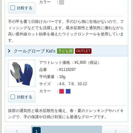
カラー
比較する
手の甲を覆う日除けカバーです。手のひら側に生地がないので、フ
ィッシングなどでも活躍します。吸水拡散性と通気性に優れながら
高い紫外線カット効果を備えたウイックロンクールを使用していま
す。
クールグローブ Kid's
子ども用
OUTLET
アウトレット価格
¥1,800（税込）
品番
#1118297
平均重量
18g
サイズ
4-6、7-9、10-12
カラー
比較する
抜群の通気性と吸水拡散性を備え、春・夏のトレッキングやハイキ
ングで、手の保護や日焼け対策にも最適なグローブです。
1