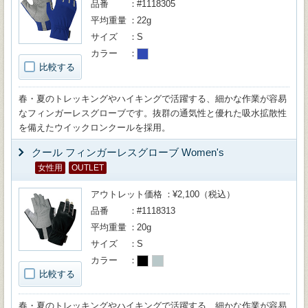
品番
#1118305
平均重量
22g
サイズ
S
カラー
比較する
春・夏のトレッキングやハイキングで活躍する、細かな作業が容易
なフィンガーレスグローブです。抜群の通気性と優れた吸水拡散性
を備えたウイックロンクールを採用。
クール フィンガーレスグローブ Women's
女性用
OUTLET
アウトレット価格
¥2,100（税込）
品番
#1118313
平均重量
20g
サイズ
S
カラー
比較する
春・夏のトレッキングやハイキングで活躍する、細かな作業が容易