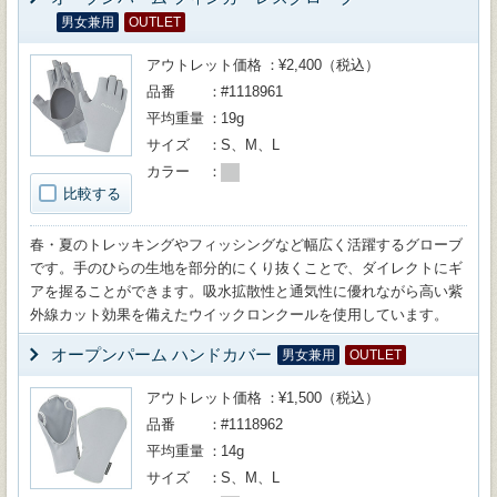
男女兼用
OUTLET
アウトレット価格
¥2,400（税込）
品番
#1118961
平均重量
19g
サイズ
S、M、L
カラー
比較する
春・夏のトレッキングやフィッシングなど幅広く活躍するグローブ
です。手のひらの生地を部分的にくり抜くことで、ダイレクトにギ
アを握ることができます。吸水拡散性と通気性に優れながら高い紫
外線カット効果を備えたウイックロンクールを使用しています。
オープンパーム ハンドカバー
男女兼用
OUTLET
アウトレット価格
¥1,500（税込）
品番
#1118962
平均重量
14g
サイズ
S、M、L