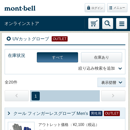
メニュー
ログイン
オンラインストア
UVカットグローブ
OUTLET
在庫状況
すべて
在庫あり
絞り込み検索を追加
全20件
表示切替
1
クール フィンガーレスグローブ Men's
男性用
OUTLET
アウトレット価格
¥2,100（税込）