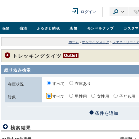
ログイン
保険
宿泊
ふるさと納税
店舗
モンベル
クラブ
カスタマ
ホーム
>
オンラインストア
>
ファクトリー・
トレッキングタイツ
絞り込み検索
すべて
在庫あり
在庫状況
すべて
男性用
女性用
子ども用
対象
条件を追加
検索結果
表示順
：