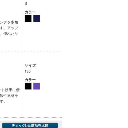
S
カラー
ングを多角
す。アップ
、優れたサ
サイズ
130
カラー
ット効果に優
散性素材を
す。