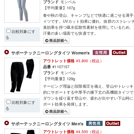
モンベル
ブランド
【平均重量】107g
春や秋の登山、キャンプなどで快適に過ごせる薄手
イツです。UVカット効果に優れ、抜群のストレッ
臭効果を持つ吸水拡散性素材を使用しているため、
比較対象にす
汗量の多い場面でも快適です。
る
サポーテックニーロングタイツ Women's
¥3,800（税込）
アウトレット価格
#1107157
品番
モンベル
ブランド
【平均重量】129g
テーピング理論と段階着圧を備え、登山やトレッキ
的にサポートする中厚手の膝下丈の高機能タイツで
ダウンを繰り返す登山や、疲れが出やすい下山時に
比較対象にす
ポート効果を発揮します。
る
サポーテックニーロングタイツ Men's
¥4,500（税込）
アウトレット価格