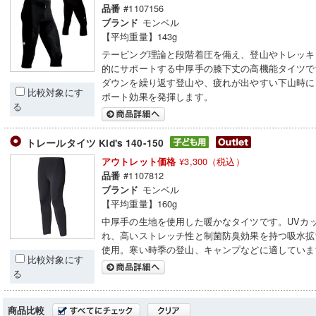
#1107156
品番
モンベル
ブランド
【平均重量】143g
テーピング理論と段階着圧を備え、登山やトレッキ
的にサポートする中厚手の膝下丈の高機能タイツで
ダウンを繰り返す登山や、疲れが出やすい下山時に
比較対象にす
ポート効果を発揮します。
る
トレールタイツ Kid's 140-150
¥3,300（税込）
アウトレット価格
#1107812
品番
モンベル
ブランド
【平均重量】160g
中厚手の生地を使用した暖かなタイツです。UVカ
れ、高いストレッチ性と制菌防臭効果を持つ吸水拡
使用。寒い時季の登山、キャンプなどに適していま
比較対象にす
る
商品比較