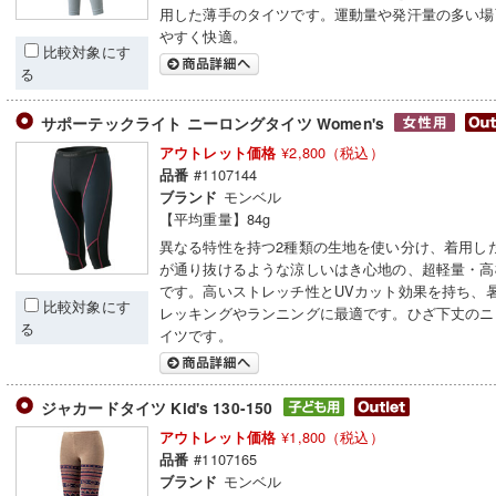
用した薄手のタイツです。運動量や発汗量の多い場
やすく快適。
比較対象にす
る
サポーテックライト ニーロングタイツ Women's
¥2,800（税込）
アウトレット価格
#1107144
品番
モンベル
ブランド
【平均重量】84g
異なる特性を持つ2種類の生地を使い分け、着用し
が通り抜けるような涼しいはき心地の、超軽量・高
です。高いストレッチ性とUVカット効果を持ち、
比較対象にす
レッキングやランニングに最適です。ひざ下丈のニ
る
イツです。
ジャカードタイツ Kid's 130-150
¥1,800（税込）
アウトレット価格
#1107165
品番
モンベル
ブランド