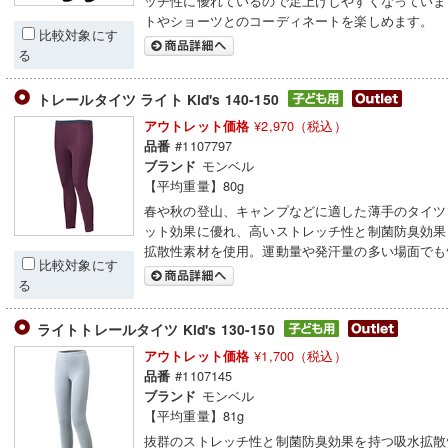
ッチ性に優れているので足上げしやすくなっていま
トやショーツとのコーディネートを楽しめます。
比較対象にす
る
トレールタイツ ライト Kid's 140-150
¥2,970（税込）
アウトレット価格
#1107797
品番
モンベル
ブランド
【平均重量】80g
春や秋の登山、キャンプなどに適した薄手のタイツ
ット効果に優れ、高いストレッチ性と制菌防臭効果
拡散性素材を使用。運動量や発汗量の多い場面でも
比較対象にす
る
ライトトレールタイツ Kid's 130-150
¥1,700（税込）
アウトレット価格
#1107145
品番
モンベル
ブランド
【平均重量】81g
抜群のストレッチ性と制菌防臭効果を持つ吸水拡散