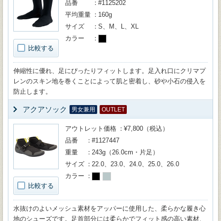
品番
#1125202
平均重量
160g
サイズ
S、M、L、XL
カラー
比較する
伸縮性に優れ、足にぴったりフィットします。足入れ口にクリマプ
レンのスキン地を巻くことによって肌と密着し、砂や小石の侵入を
防止します。
アクアソック
男女兼用
OUTLET
アウトレット価格
¥7,800（税込）
品番
#1127447
重量
243g（26.0cm・片足）
サイズ
22.0、23.0、24.0、25.0、26.0
カラー
比較する
水抜けのよいメッシュ素材をアッパーに使用した、柔らかな履き心
地のシューズです。足首部分には柔らかでフィット感の高い素材、