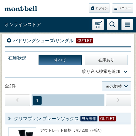
メニュー
ログイン
オンラインストア
パドリングシューズ/サンダル
OUTLET
在庫状況
すべて
在庫あり
絞り込み検索を追加
全2件
表示切替
1
クリマプレン プレーンソックス
男女兼用
OUTLET
アウトレット価格
¥3,200（税込）