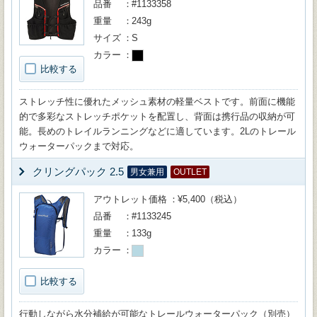
品番
#1133358
重量
243g
サイズ
S
カラー
比較する
ストレッチ性に優れたメッシュ素材の軽量ベストです。前面に機能
的で多彩なストレッチポケットを配置し、背面は携行品の収納が可
能。長めのトレイルランニングなどに適しています。2Lのトレール
ウォーターパックまで対応。
クリングパック 2.5
男女兼用
OUTLET
アウトレット価格
¥5,400（税込）
品番
#1133245
重量
133g
カラー
比較する
行動しながら水分補給が可能なトレールウォーターパック（別売）