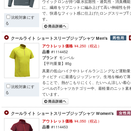
ウイックロンが持つ吸水拡散性・通気性・消臭機能
に、繊維をリブニットに編み上げて高い伸縮性を持
で、快適なフィット感に仕上げたロングスリーブT
比較対象にす
す。
る
クールライト ショートスリーブジップシャツ Men's
¥4,250（税込）
アウトレット価格
#1114452
品番
モンベル
ブランド
【平均重量】85g
真夏の低山ハイクやトレイルランニングなど運動量
ティビティに最適なジップシャツ。生地を極めて薄
ることで、熱がこもりにくく、たいへん涼しい着心
比較対象にす
ンベルのTシャツカテゴリー中、最軽量のニット素
る
ています。
クールライト ショートスリーブジップシャツ Women's
¥4,050（税込）
アウトレット価格
#1114453
品番