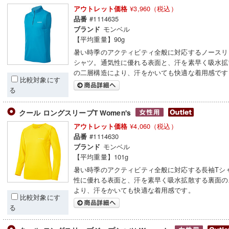
¥3,960（税込）
アウトレット価格
#1114635
品番
モンベル
ブランド
【平均重量】90g
暑い時季のアクティビティ全般に対応するノースリ
シャツ。通気性に優れる表面と、汗を素早く吸水拡
の二層構造により、汗をかいても快適な着用感です
比較対象にす
る
クール ロングスリーブT Women's
¥4,060（税込）
アウトレット価格
#1114630
品番
モンベル
ブランド
【平均重量】101g
暑い時季のアクティビティ全般に対応する長袖Tシ
性に優れる表面と、汗を素早く吸水拡散する裏面の
より、汗をかいても快適な着用感です。
比較対象にす
る