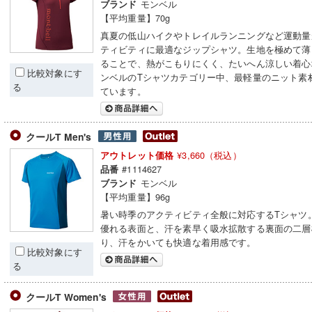
モンベル
ブランド
【平均重量】70g
真夏の低山ハイクやトレイルランニングなど運動量
ティビティに最適なジップシャツ。生地を極めて薄
ることで、熱がこもりにくく、たいへん涼しい着心
比較対象にす
ンベルのTシャツカテゴリー中、最軽量のニット素
る
ています。
クールT Men's
¥3,660（税込）
アウトレット価格
#1114627
品番
モンベル
ブランド
【平均重量】96g
暑い時季のアクティビティ全般に対応するTシャツ
優れる表面と、汗を素早く吸水拡散する裏面の二層
り、汗をかいても快適な着用感です。
比較対象にす
る
クールT Women's