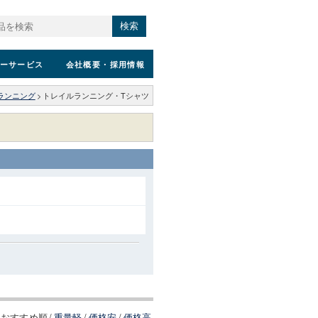
検索
ーサービス
会社概要
・採用情報
ランニング
>
トレイルランニング・Tシャツ
おすすめ順
/
重量軽
/
価格安
/
価格高