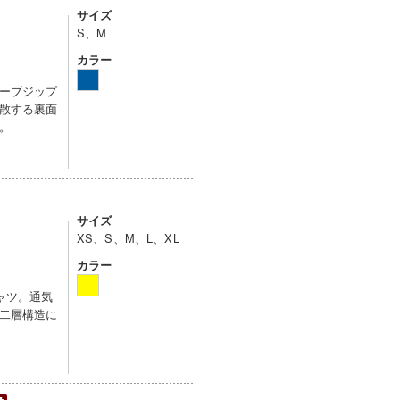
サイズ
S、M
カラー
ーブジップ
散する裏面
。
サイズ
XS、S、M、L、XL
カラー
ャツ。通気
二層構造に