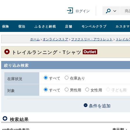
ログイン
保険
宿泊
ふるさと納税
店舗
モンベル
クラブ
カスタマ
ホーム
>
オンラインストア
>
ファクトリー・アウトレット
>
トレイル
トレイルランニング・Tシャツ
絞り込み検索
すべて
在庫あり
在庫状況
すべて
男性用
女性用
子ども用
対象
条件を追加
検索結果
表示順
：