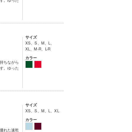
す。ゆった
サイズ
XS、S、M、L、
XL、M-R、L-R
カラー
持ちながら
す。ゆった
サイズ
XS、S、M、L、XL
カラー
優れた速乾