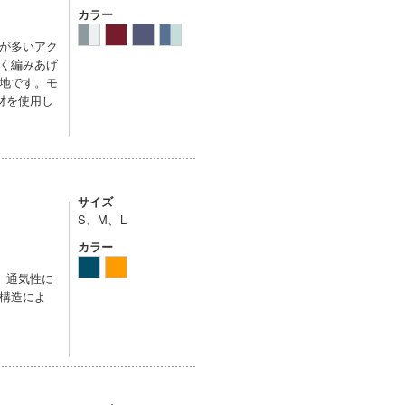
カラー
が多いアク
く編みあげ
地です。モ
材を使用し
サイズ
S、M、L
カラー
。通気性に
構造によ