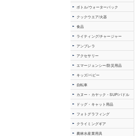
ボトル/ウォーターパック
クックウエア/火器
食品
ライティング/チャージャー
アンブレラ
アクセサリー
エマージェンシー/防災用品
キッズ/ベビー
自転車
カヌー・カヤック・SUP/パドル
ドッグ・キャット用品
フォトグラフィング
クライミングギア
農林水産業用具