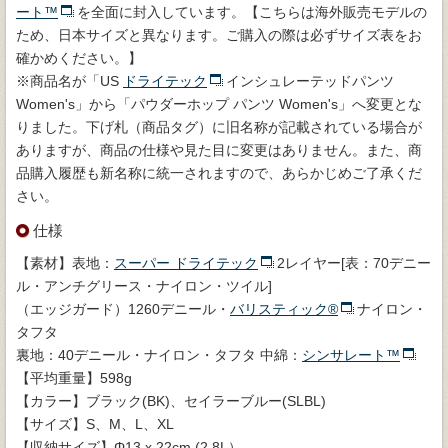
ート™
を全面に封入しています。【こちらは海外販売モデルの
ため、日本サイズと異なります。ご購入の際は必ずサイズ表をお
確かめください。】
※商品名が「US
ドライテック
インシュレーテッドパンツ
Women's」から「パウダーホップ パンツ Women's」へ変更とな
りました。下げ札（商品タグ）に旧名称が記載されている場合が
ありますが、商品の仕様や見た目に変更はありません。また、商
品購入履歴も新名称に統一されますので、あらかじめご了承くだ
さい。
仕様
【素材】表地：
スーパー ドライテック
2レイヤー[表：70デニー
ル・アンチグリース・ナイロン・ツイル]
（エッジガード）1260デニール・
バリスティック®
ナイロン・
タフタ
裏地：40デニール・ナイロン・タフタ 中綿：
シンサレート™
【平均重量】598g
【カラー】ブラック(BK)、セイラーブルー(SLBL)
【サイズ】S、M、L、XL
【収納サイズ】Φ13 x 22cm (2.8L）