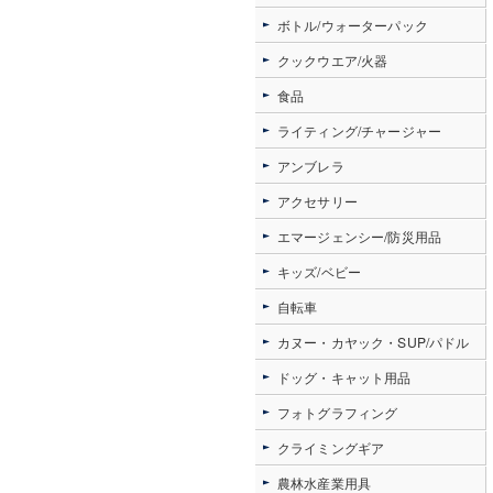
ボトル/ウォーターパック
クックウエア/火器
食品
ライティング/チャージャー
アンブレラ
アクセサリー
エマージェンシー/防災用品
キッズ/ベビー
自転車
カヌー・カヤック・SUP/パドル
ドッグ・キャット用品
フォトグラフィング
クライミングギア
農林水産業用具