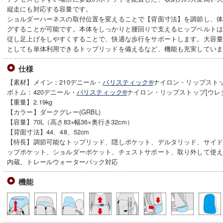
縦走にも対応する容量です。
ショルダーハーネスの取付位置を変えることで【背面寸法】を調節し、
グすることが可能です。本体をしっかりと腰回りで支えるヒップベルト
従し足上げをしやすくすることで、快適な歩行をサポートします。大容
としても単体利用できるトップリッドを備えるなど、機能も充実してい
仕様
【素材】メイン：210デニール・
バリスティック®
ナイロン・リップストッ
ボトム：420デニール・
バリスティック®
ナイロン・リップストップ[ウレ
【重量】2.19kg
【カラー】ダークグレー(GRBL)
【容量】70L（高さ83×幅36×奥行き32cm）
【背面寸法】44、48、52cm
【特長】調節可能なトップリッド、隠しポケット、デルタリッド、サイ
ップポケット、ショルダーポケット、チェストサポート、取り外して使
内蔵、トレールウォーターパック対応
機能