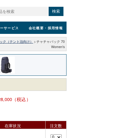
検索
ーサービス
会社概要
・採用情報
ック（テント泊向け）
>
チャチャパック 70
Women's
28,000（税込）
在庫状況
注文数