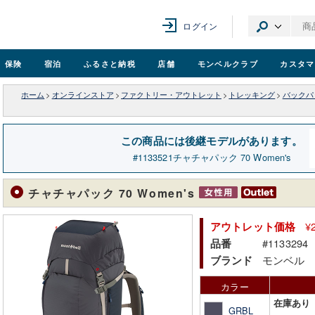
ログイン
保険
宿泊
ふるさと納税
店舗
モンベル
クラブ
カスタマ
ホーム
>
オンラインストア
>
ファクトリー・アウトレット
>
トレッキング
>
バックパ
この商品には後継モデルがあります。
1133521
チャチャパック 70 Women's
チャチャパック 70 Women's
¥
アウトレット価格
#1133294
品番
モンベル
ブランド
カラー
在庫あり
GRBL