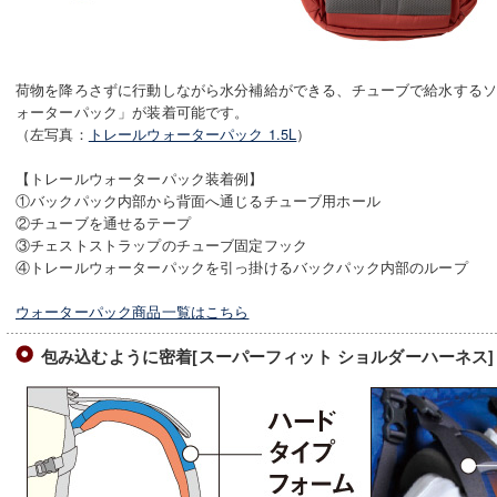
荷物を降ろさずに行動しながら水分補給ができる、チューブで給水する
ォーターパック」が装着可能です。
（左写真：
トレールウォーターパック 1.5L
）
【トレールウォーターパック装着例】
①バックパック内部から背面へ通じるチューブ用ホール
②チューブを通せるテープ
③チェストストラップのチューブ固定フック
④トレールウォーターパックを引っ掛けるバックパック内部のループ
ウォーターパック商品一覧はこちら
包み込むように密着[スーパーフィット ショルダーハーネス]