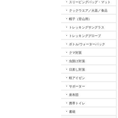
スリーピングバッグ・マット
クックウエア／火器／食品
帽子（登山用）
トレッキングサングラス
トレッキンググローブ
ボトル/ウォーターパック
クマ対策
虫除け対策
日差し対策
軽アイゼン
サポーター
座布団
携帯トイレ
書籍