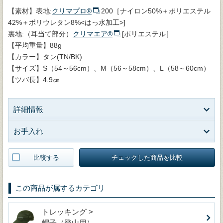
【素材】表地:
クリマプロ®
200［ナイロン50%＋ポリエステル
42%＋ポリウレタン8%<はっ水加工>]
裏地:（耳当て部分）
クリマエア®
[ポリエステル］
【平均重量】88g
【カラー】タン(TN/BK)
【サイズ】S（54～56cm）、M（56～58cm）、L（58～60cm）
【ツバ長】4.9㎝
詳細情報
お手入れ
比較する
チェックした商品を比較
この商品が属するカテゴリ
トレッキング >
帽子（登山用）