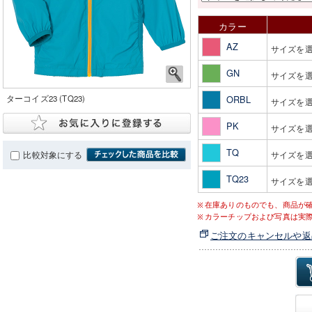
カラー
AZ
サイズを
GN
サイズを
ターコイズ23 (TQ23)
ORBL
サイズを
PK
サイズを
TQ
比較対象にする
サイズを
TQ23
サイズを
在庫ありのものでも、商品が
カラーチップおよび写真は実
ご注文のキャンセルや返