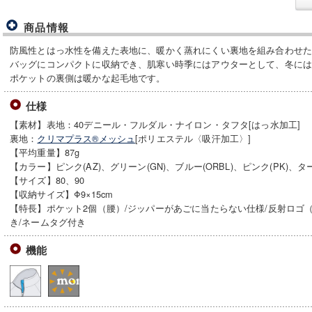
商品情報
防風性とはっ水性を備えた表地に、暖かく蒸れにくい裏地を組み合わせ
バッグにコンパクトに収納でき、肌寒い時季にはアウターとして、冬に
ポケットの裏側は暖かな起毛地です。
仕様
【素材】表地：40デニール・フルダル・ナイロン・タフタ[はっ水加工]
裏地：
クリマプラス®メッシュ
[ポリエステル〈吸汗加工〉]
【平均重量】87g
【カラー】ピンク(AZ)、グリーン(GN)、ブルー(ORBL)、ピンク(PK)、ター
【サイズ】80、90
【収納サイズ】Φ9×15cm
【特長】ポケット2個（腰）/ジッパーがあごに当たらない仕様/反射ロゴ
き/ネームタグ付き
機能