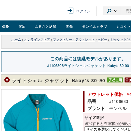
ログイン
保険
宿泊
ふるさと納税
店舗
モンベル
クラブ
カスタマ
ホーム
>
オンラインストア
>
ファクトリー・アウトレット
>
ベビー
>
ジャケット/
この商品には後継モデルがあります。
1106808
ライトシェルジャケット Baby's 80-90
ライトシェル ジャケット Baby's 80-90
¥
アウトレット価格
#1106683
品番
モンベル
ブランド
サイズ選択
選択すると在庫状況が表示