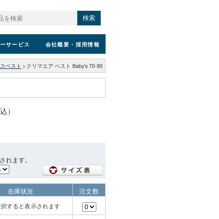
検索
ーサービス
会社概要
・採用情報
スベスト
>
クリマエア ベスト Baby's 70-90
税込）
されます。
在庫状況
注文数
選択すると表示されます