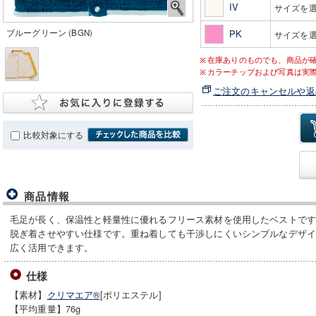
IV
サイズを
ブルーグリーン (BGN)
PK
サイズを
在庫ありのものでも、商品が
カラーチップおよび写真は実
ご注文のキャンセルや返
比較対象にする
商品情報
毛足が長く、保温性と軽量性に優れるフリース素材を使用したベストで
脱ぎ着させやすい仕様です。重ね着しても干渉しにくいシンプルなデザ
広く活用できます。
仕様
【素材】
クリマエア®
[ポリエステル]
【平均重量】76g