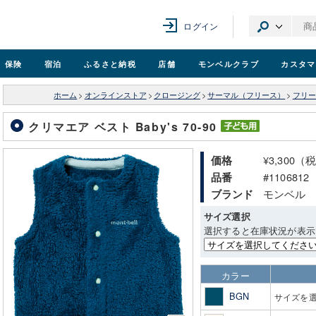
ログイン
保険
宿泊
ふるさと納税
店舗
モンベル
クラブ
カスタマ
ホーム
>
オンラインストア
>
クロージング
>
サーマル（フリース）
>
フリー
クリマエア ベスト Baby's 70-90
¥3,300（
価格
#1106812
品番
モンベル
ブランド
サイズ選択
選択すると在庫状況が表示
カラー
BGN
サイズを