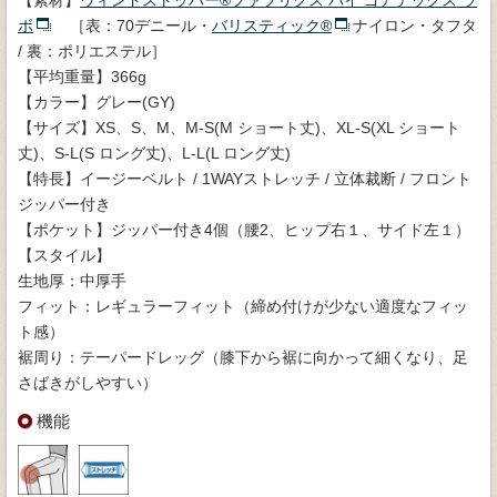
ボ
［表：70デニール・
バリスティック®
ナイロン・タフタ
/ 裏：ポリエステル］
【平均重量】366g
【カラー】グレー(GY)
【サイズ】XS、S、M、M-S(M ショート丈)、XL-S(XL ショート
丈)、S-L(S ロング丈)、L-L(L ロング丈)
【特長】イージーベルト / 1WAYストレッチ / 立体裁断 / フロント
ジッパー付き
【ポケット】ジッパー付き4個（腰2、ヒップ右１、サイド左１）
【スタイル】
生地厚：中厚手
フィット：レギュラーフィット（締め付けが少ない適度なフィッ
ト感）
裾周り：テーパードレッグ（膝下から裾に向かって細くなり、足
さばきがしやすい）
機能