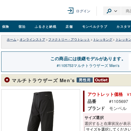
ログイン
保険
宿泊
ふるさと納税
店舗
モンベル
クラブ
カスタマ
ホーム
>
オンラインストア
>
ファクトリー・アウトレット
>
トレッキング
>
トレッキ
この商品には後継モデルがあります。
1105753
マルチトラウザーズ Men's
マルチトラウザーズ Men's
¥
アウトレット価格
#1105697
品番
モンベル
ブランド
サイズ選択
選択すると在庫状況が表示