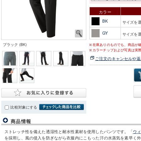
カラー
BK
サイズを
GY
サイズを
ブラック (BK)
在庫ありのものでも、商品が
カラーチップおよび写真は実
ご注文のキャンセルや返
比較対象にする
商品情報
ストレッチ性を備えた透湿性と耐水性素材を使用したパンツです。「
ウィ
を採用し、風の侵入を防ぎながら衣服内にこもった汗の水蒸気を素早く