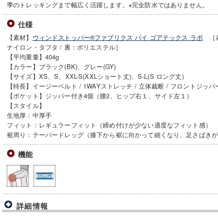
季のトレッキングまで幅広く活躍します。※完全防水ではありません。
仕様
【素材】
ウィンドストッパー®ファブリクス バイ ゴアテックス ラボ
［表
ナイロン・タフタ / 裏：ポリエステル］
【平均重量】404g
【カラー】ブラック(BK)、グレー(GY)
【サイズ】XS、S、XXL-S(XXLショート丈)、S-L(S ロング丈)
【特長】イージーベルト / 1WAYストレッチ / 立体裁断 / フロントジッ
【ポケット】ジッパー付き4個（腰2、ヒップ右１、サイド左１）
【スタイル】
生地厚：中厚手
フィット：レギュラーフィット（締め付けが少ない適度なフィット感）
裾周り：テーパードレッグ（膝下から裾に向かって細くなり、足さばき
機能
詳細情報