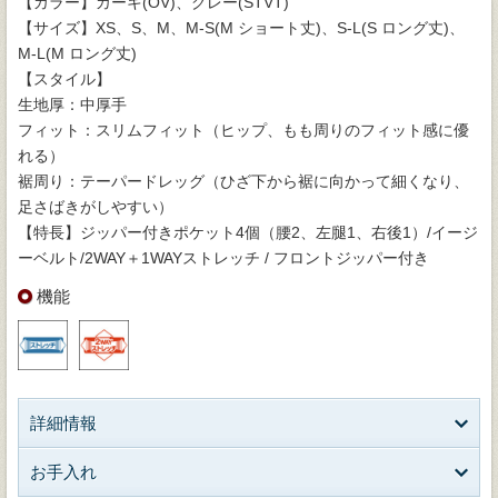
【カラー】カーキ(OV)、グレー(STVT)
【サイズ】XS、S、M、M-S(M ショート丈)、S-L(S ロング丈)、
M-L(M ロング丈)
【スタイル】
生地厚：中厚手
フィット：スリムフィット（ヒップ、もも周りのフィット感に優
れる）
裾周り：テーパードレッグ（ひざ下から裾に向かって細くなり、
足さばきがしやすい）
【特長】ジッパー付きポケット4個（腰2、左腿1、右後1）/イージ
ーベルト/2WAY＋1WAYストレッチ / フロントジッパー付き
機能
詳細情報
お手入れ