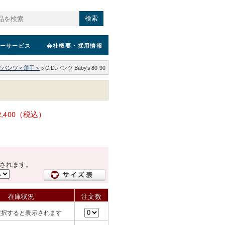
検索
ーサービス
会社概要
・採用情報
グパンツ＜薄手＞
>
O.D.パンツ Baby's 80-90
2,400（税込）
されます。
在庫状況
注文数
選択すると表示されます