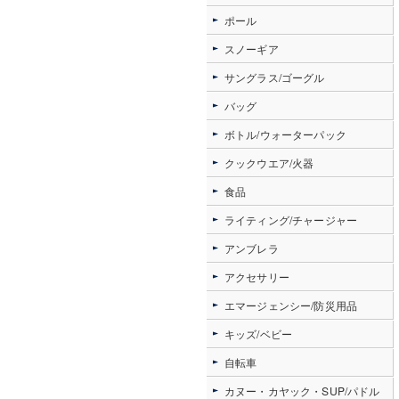
ポール
スノーギア
サングラス/ゴーグル
バッグ
ボトル/ウォーターパック
クックウエア/火器
食品
ライティング/チャージャー
アンブレラ
アクセサリー
エマージェンシー/防災用品
キッズ/ベビー
自転車
カヌー・カヤック・SUP/パドル