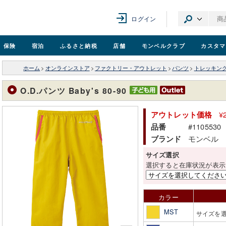
ログイン
保険
宿泊
ふるさと納税
店舗
モンベル
クラブ
カスタマ
ホーム
>
オンラインストア
>
ファクトリー・アウトレット
>
パンツ
>
トレッキン
O.D.パンツ Baby's 80-90
¥
アウトレット価格
#1105530
品番
モンベル
ブランド
サイズ選択
選択すると在庫状況が表示
カラー
MST
サイズを