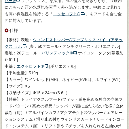
パー®
ファブリクス」を採用。風の侵入を防ぎながら、衣服内
にこもった汗の水蒸気を素早く外へ逃がします。中綿には濡れて
も高い保温性を維持する「
エクセロフト®
」をフードを含む全
面に封入しています。
仕様
【素材】表地：
ウィンドストッパー®ファブリクス バイ ゴアテッ
クス ラボ
[表：50デニール・アンチグリース・ポリエステル]
裏地：20デニール・
バリスティック®
ナイロン・タフタ[帯電防
止加工]
中綿：
エクセロフト®
[ポリエステル]
【平均重量】519g
【カラー】ワインレッド(MR)、ネイビー(EVBL)、ホワイト(WT)
【サイズ】XS
【収納サイズ】Φ15 x 24cm (3.6L）
【特長】トライアクスルフード/フィット感を高める独自の立体フ
ードパターン / 高めの襟元 / ジッパーが顔に当たらない仕様 / 立体
裁断（肘） / アルパインカフ / アクアテクト®ジッパー / エアレー
ションシステム / 滑り止め付きウインドスカート / リードインコー
ド・システム（裾） / リフト券やICチップを入れられる左袖のポ