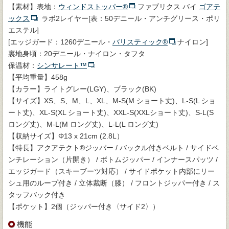
【素材】表地：
ウィンドストッパー®
ファブリクス バイ
ゴアテ
ックス
ラボ2レイヤー[表：50デニール・アンチグリース・ポリ
エステル]
[エッジガード：1260デニール・
バリスティック®
ナイロン]
裏地身頃：20デニール・ナイロン・タフタ
保温材：
シンサレート™
【平均重量】458g
【カラー】ライトグレー(LGY)、ブラック(BK)
【サイズ】XS、S、M、L、XL、M-S(M ショート丈)、L-S(L ショ
ート丈)、XL-S(XL ショート丈)、XXL-S(XXLショート丈)、S-L(S
ロング丈)、M-L(M ロング丈)、L-L(L ロング丈)
【収納サイズ】Φ13 x 21cm (2.8L）
【特長】アクアテクト®ジッパー / バックル付きベルト / サイドベ
ンチレーション（片開き） / ボトムジッパー / インナースパッツ /
エッジガード（スキーブーツ対応） / サイドポケット内部にリー
シュ用のループ付き / 立体裁断（膝） / フロントジッパー付き / ス
タッフバック付き
【ポケット】2個（ジッパー付き〈サイド2〉）
機能