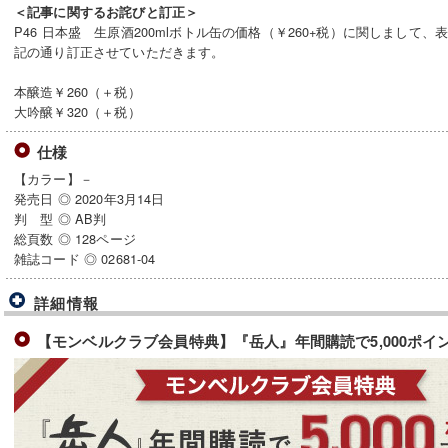
＜記事に関するお詫びと訂正＞
P46 日本盛 生原酒200mlボトル缶の価格（￥260+税）に関しまして
記の通り訂正させていただきます。
本醸造￥260（＋税）
大吟醸￥320（＋税）
仕様
【カラー】－
発売日 ◎ 2020年3月14日
判 型 ◎ AB判
総頁数 ◎ 128ページ
雑誌コード ◎ 02681-04
詳細情報
【モンベルクラブ会員特典】『岳人』年間購読で5,000ポイ