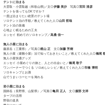
テントに泊まる
大雲取・小雲取越（和歌山県)／文◎
写真◎
伊藤 美沙
宮田 清彦
テントを張ってもOKですか？
一度は泊まりたい絶景のテント場
ソロテント泊の手順／教えてくれた人◎
山田 哲哉
テント泊の装備
心地よく眠るための工夫
エッセイ 初めてのソロキャンプ／
高桑 信一
無人小屋に泊まる
藤原岳（三重県）／写真◎
文◎
梶山 正
加藤 芳樹
無人小屋（避難小屋）泊で知っておきたいこと／教えてくれた人◎
橋尾 
無人小屋快適グッズ
エッセイ 小屋めぐりの旅と、人との出会いと／
橋尾 歌子
ワンバーナーでつくる ソロめしレシピ／教えてくれた人◎
市橋 博明
ソロキャンプとお酒
山でうまいコーヒーを淹れる
岩小屋に泊まる
国師岳（長野県、山梨県）／写真◎
文◎
亀田 正人
服部 文祥
タープの活用
野宿の道具
焚火について