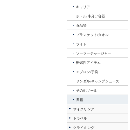
キャリア
ボトル/小分け容器
食品等
ブランケット/タオル
ライト
ソーラーチャージャー
難燃性アイテム
エプロン/手袋
サンダル/キャンプシューズ
その他ツール
書籍
サイクリング
トラベル
クライミング