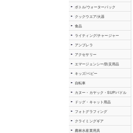
ボトル/ウォーターパック
クックウエア/火器
食品
ライティング/チャージャー
アンブレラ
アクセサリー
エマージェンシー/防災用品
キッズ/ベビー
自転車
カヌー・カヤック・SUP/パドル
ドッグ・キャット用品
フォトグラフィング
クライミングギア
農林水産業用具