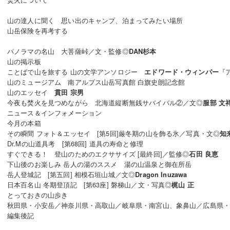
山の達人に聞く 思い出のキャンプ、泊まってみたい場所
山岳保険を再考する
パノラマの名山 大菩薩峠／文・監修◎
DAN杉本
山の掲示板
ことばで山を旅する 山の文学アンソロジー
『
エドワード・ウィンパー
山のミュージアム 南アルプス山岳写真館 白旗史朗記念館
山のエッセイ
貫田 宗男
今夜も焚火を見つめながら 北海道縦断無銭サバイバル②／文◎
服部 文
ニュース＆インフォメーション
今月の本箱
その瞬間 フォト＆エッセイ [第5回]厳冬期の山を飾る氷／写真・文◎
知
Dr.Mの山道具考 [第68回] 道具の寿命と修理
すぐできる！ 登山のためのエクササイズ [最終回]／監修◎
石田 良恵
下山後のお楽しみ 岳人の湯のススメ 湯の山温泉と御在所岳
岳人登城記 [第五回] 相模石垣山城／文◎
Dragon Inuzawa
日本百名山 冬期登頂記 [第63座] 磐梯山／文・写真◎
梶山 正
とっておきの山歩き
秋田県・小安岳／神奈川県・高取山／岐阜県・南宮山、象鼻山／広島県
編集後記