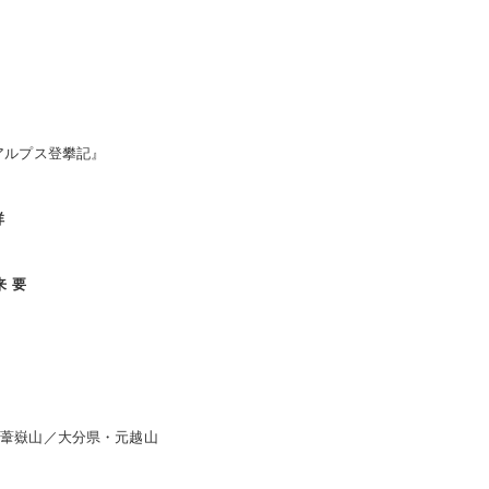
アルプス登攀記』
祥
来 要
・葦嶽山／大分県・元越山