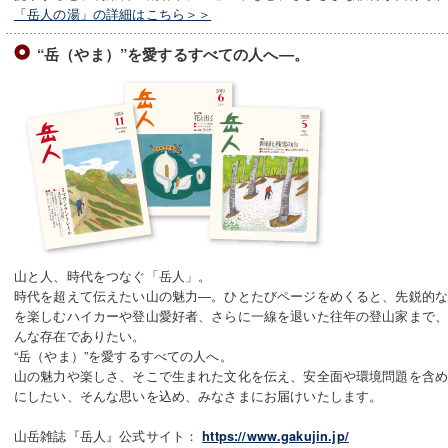
「岳人の湯」の詳細はこちら＞＞
“岳（やま）”を愛するすべての人へ―。
山と人、時代をつなぐ「岳人」。
時代を超えて伝えたい山の魅力―。ひとたびページをめくると、先鋭的
を楽しむハイカーや登山愛好者、さらに一線を退いた往年の登山家まで
んな存在でありたい。
“岳（やま）”を愛するすべての人へ。
山の魅力や楽しさ、そこで生まれた文化を伝え、安全面や環境問題を含
にしたい、そんな思いを込め、みなさまにお届けいたします。
山岳雑誌『岳人』公式サイト：
https://www.gakujin.jp/