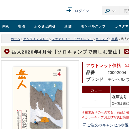
ログイン
保険
宿泊
ふるさと納税
店舗
モンベル
クラブ
カスタマ
ホーム
>
オンラインストア
>
ファクトリー・アウトレット
>
キャンプ
>
書籍
>
岳人
岳人2020年4月号【ソロキャンプで楽しむ登山】
¥
アウトレット価格
#0002004
品番
モンベル 
ブランド
カラー
在庫あり
－
2～3日後
在庫ありのものでも、商品が
カラーチップおよび写真は実
ご注文のキャンセルや返