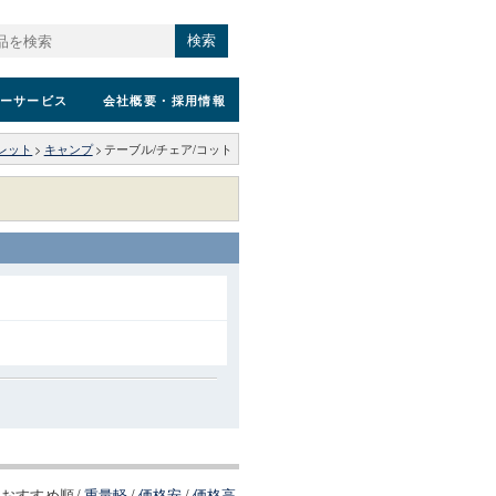
検索
ーサービス
会社概要
・採用情報
レット
>
キャンプ
>
テーブル/チェア/コット
おすすめ順
/
重量軽
/
価格安
/
価格高