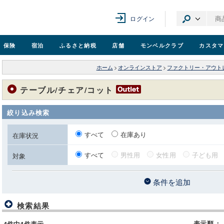
ログイン
保険
宿泊
ふるさと納税
店舗
モンベル
クラブ
カスタマ
ホーム
>
オンラインストア
>
ファクトリー・アウト
テーブル/チェア/コット
絞り込み検索
すべて
在庫あり
在庫状況
すべて
男性用
女性用
子ども用
対象
条件を追加
検索結果
表示順
：