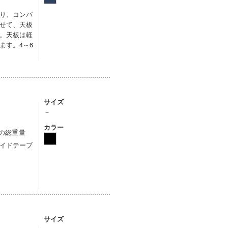
り、コンパ
せて、天板
。天板は軽
ます。4～6
サイズ
－
カラー
みの総重量
イドテーブ
サイズ