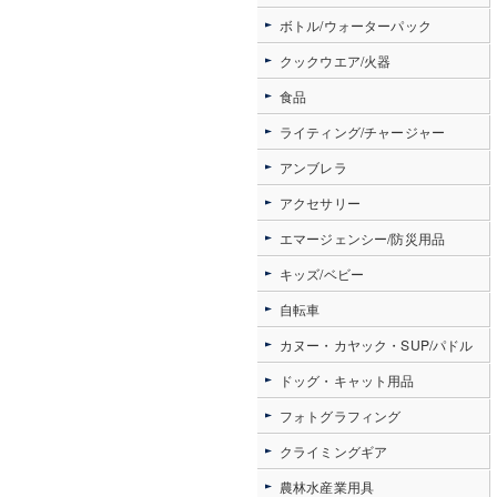
ボトル/ウォーターパック
クックウエア/火器
食品
ライティング/チャージャー
アンブレラ
アクセサリー
エマージェンシー/防災用品
キッズ/ベビー
自転車
カヌー・カヤック・SUP/パドル
ドッグ・キャット用品
フォトグラフィング
クライミングギア
農林水産業用具