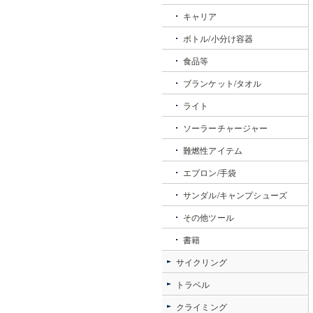
キャリア
ボトル/小分け容器
食品等
ブランケット/タオル
ライト
ソーラーチャージャー
難燃性アイテム
エプロン/手袋
サンダル/キャンプシューズ
その他ツール
書籍
サイクリング
トラベル
クライミング