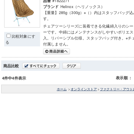
#1822271
品番
Helinox（ヘリノックス）
ブランド
【重量】285g（300g）※（）内はスタッフバッグ
す。
チェアツーシリーズに装着できる化繊綿入りのシー
ーです。中綿にはメンテナンスがしやすいポリエス
比較対象にす
入。リバーシブル仕様。スタッフバッグ付き。※チ
る
付属しません。
商品比較
表示順
：
4件中4件表示
ホーム
>
オンラインストア
>
ファクトリー・アウト