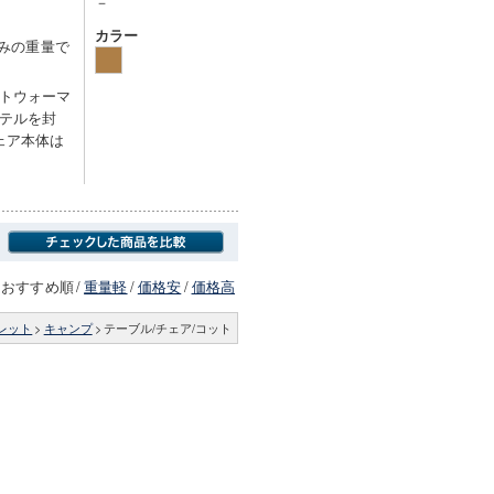
－
カラー
込みの重量で
トウォーマ
テルを封
ェア本体は
おすすめ順
/
重量軽
/
価格安
/
価格高
レット
>
キャンプ
>
テーブル/チェア/コット