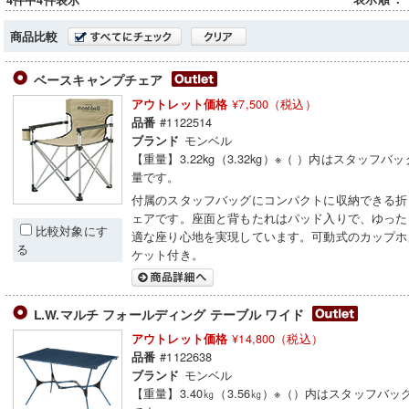
4件中4件表示
商品比較
ベースキャンプチェア
¥7,500（税込）
アウトレット価格
#1122514
品番
モンベル
ブランド
【重量】3.22kg（3.32kg）※（ ）内はスタッフバ
量です。
付属のスタッフバッグにコンパクトに収納できる折
ェアです。座面と背もたれはパッド入りで、ゆった
比較対象にす
適な座り心地を実現しています。可動式のカップホ
る
ケット付き。
L.W.マルチ フォールディング テーブル ワイド
¥14,800（税込）
アウトレット価格
#1122638
品番
モンベル
ブランド
【重量】3.40㎏（3.56㎏）※（）内はスタッフバ