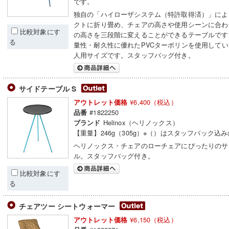
です。
独自の「ハイローザシステム（特許取得済）」によ
クトに折り畳め、チェアの高さや使用シーンに合わ
比較対象にす
の高さを三段階に変えることができるテーブルです
る
量性・耐久性に優れたPVCターポリンを使用してい
人用サイズです。スタッフバッグ付き。
サイドテーブル S
¥6,400（税込）
アウトレット価格
#1822250
品番
Helinox（ヘリノックス）
ブランド
【重量】246g（305g）※（）はスタッフバック込
ヘリノックス・チェアのローチェアにぴったりのサ
ル。スタッフバッグ付き。
比較対象にす
る
チェアツー シートウォーマー
¥6,150（税込）
アウトレット価格