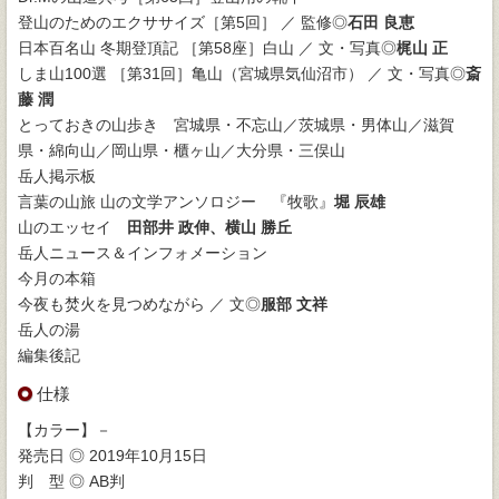
登山のためのエクササイズ［第5回］ ／ 監修◎
石田 良恵
日本百名山 冬期登頂記 ［第58座］白山 ／ 文・写真◎
梶山 正
しま山100選 ［第31回］亀山（宮城県気仙沼市） ／ 文・写真◎
斎
藤 潤
とっておきの山歩き 宮城県・不忘山／茨城県・男体山／滋賀
県・綿向山／岡山県・櫃ヶ山／大分県・三俣山
岳人掲示板
言葉の山旅 山の文学アンソロジー 『牧歌』
堀 辰雄
山のエッセイ
田部井 政伸、横山 勝丘
岳人ニュース＆インフォメーション
今月の本箱
今夜も焚火を見つめながら ／ 文◎
服部 文祥
岳人の湯
編集後記
仕様
【カラー】－
発売日 ◎ 2019年10月15日
判 型 ◎ AB判