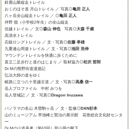
鈴鹿山脈縦走トレイル
おくのほそ道 月山トレイル ／ 写真◎
亀田 正人
八ヶ岳全山縦走トレイル ／ ◎
亀田 正人
伴野 嶺（小学校2年生）の全山縦走
信越トレイル ／ 文◎
森山 伸也
写真◎
大森 千歳
高清水トレイル
石鎚ロングトレイル ／ 文・写真◎
佐藤 孝雄
九重連山周遊トレイル ／ 文・写真◎
池田 浩伸
マウンテントレイルを快適に歩くために
直立二足歩行と道のはじまり ／ 取材協力◎
松沢 哲郎
Dr.Mの熊野街道漫遊記
弘法大師の道をゆく
岐路に立つ八十里越古道 ／ 文・写真◎
高桑 信一
岳人プロファイル 中村 みつを
岳人登城記 ／ 文・写真◎
Dragon Inuzawa
パノラマの名山 木曽駒ヶ岳 ／ 文・監修◎
DAN杉本
山のミュージアム 早池峰と賢治の展示館 花巻総合文化財センタ
ー
Dr.Mの山道具考［第63回］登山用の靴下