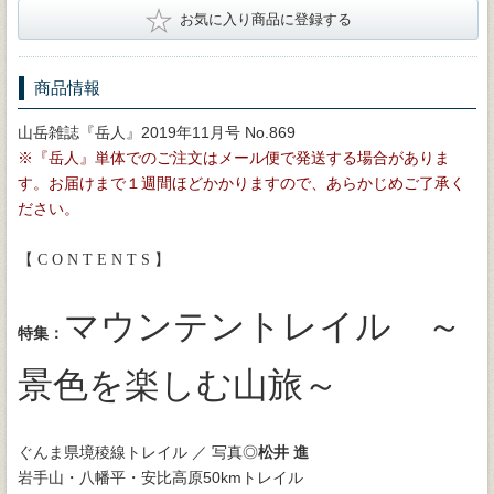
★
お気に入り商品に登録する
商品情報
山岳雑誌『岳人』2019年11月号 No.869
※『岳人』単体でのご注文はメール便で発送する場合がありま
す。お届けまで１週間ほどかかりますので、あらかじめご了承く
ださい。
【 C O N T E N T S 】
マウンテントレイル ～
特集：
景色を楽しむ山旅～
ぐんま県境稜線トレイル ／ 写真◎
松井 進
岩手山・八幡平・安比高原50kmトレイル