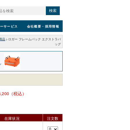
検索
ーサービス
会社概要
・採用情報
用品
>
ロガー フレームパック エクストラバ
ッグ
グ
3,200（税込）
在庫状況
注文数