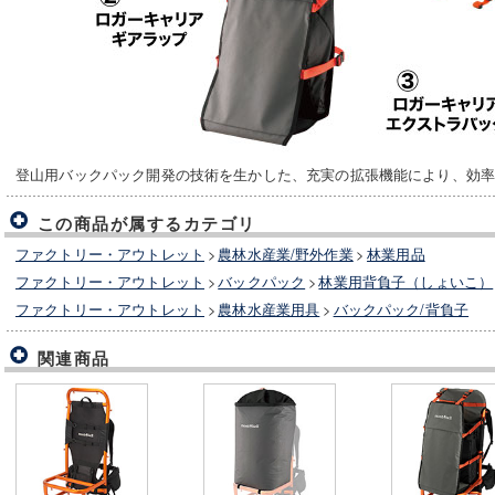
登山用バックパック開発の技術を生かした、充実の拡張機能により、効
この商品が属するカテゴリ
ファクトリー・アウトレット
>
農林水産業/野外作業
>
林業用品
ファクトリー・アウトレット
>
バックパック
>
林業用背負子（しょいこ）
ファクトリー・アウトレット
>
農林水産業用具
>
バックパック/背負子
関連商品