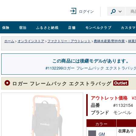
ログイン
保険
宿泊
ふるさと納税
店舗
モンベル
クラブ
カスタマ
ホーム
>
オンラインストア
>
ファクトリー・アウトレット
>
農林水産業/野外作業
>
林業
この商品には後継モデルがあります。
1132299
ロガー フレームパック エクストラバッ
ロガー フレームパック エクストラバッグ
¥
アウトレット価格
#1132154
品番
モンベル
ブランド
カラー
在庫あり
GM