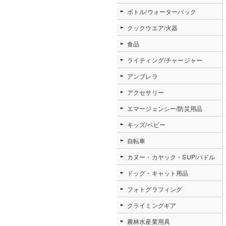
ボトル/ウォーターパック
クックウエア/火器
食品
ライティング/チャージャー
アンブレラ
アクセサリー
エマージェンシー/防災用品
キッズ/ベビー
自転車
カヌー・カヤック・SUP/パドル
ドッグ・キャット用品
フォトグラフィング
クライミングギア
農林水産業用具