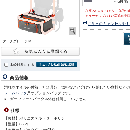
2～3日後
在庫ありのものでも、商品が
カラーチップおよび写真は実
ご注文のキャンセルや返
ダークグレー (GM)
比較対象にする
商品情報
汚れやオイルの付着した道具類、燃料などと分けて収納したい食料など
レームパック
用オプションバッグです。
※ロガーフレームパック本体は付属していません
仕様
【素材】ポリエステル・ターポリン
【重量】355g
【カラー】ダークグレー(GM)