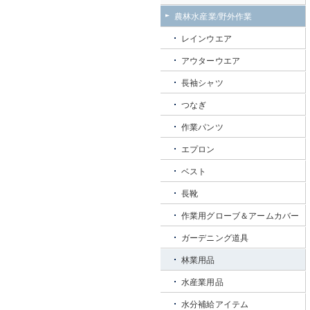
農林水産業/野外作業
レインウエア
アウターウエア
長袖シャツ
つなぎ
作業パンツ
エプロン
ベスト
長靴
作業用グローブ＆アームカバー
ガーデニング道具
林業用品
水産業用品
水分補給アイテム