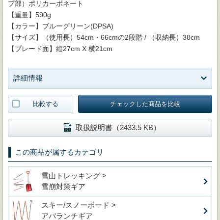
プ部）ポリカーボネート
【重量】590g
【カラー】ブルーグリーン(DPSA)
【サイズ】（使用長）54cm・66cmの2段階 / （収納長）38cm
【ブレード面】縦27cm X 横21cm
詳細情報
比較する
チェックした商品を比較
取扱説明書（2433.5 KB）
この商品が属するカテゴリ
雪山トレッキング >
雪崩対策ギア
スキー/スノーボード >
アバランチギア