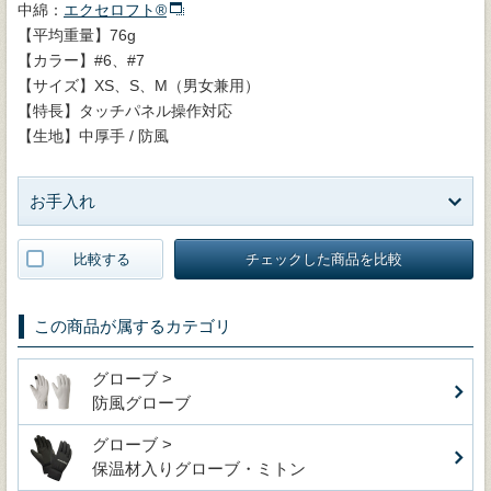
中綿：
エクセロフト®
【平均重量】76g
【カラー】#6、#7
【サイズ】XS、S、M（男女兼用）
【特長】タッチパネル操作対応
【生地】中厚手 / 防風
お手入れ
比較する
チェックした商品を比較
この商品が属するカテゴリ
グローブ >
防風グローブ
グローブ >
保温材入りグローブ・ミトン