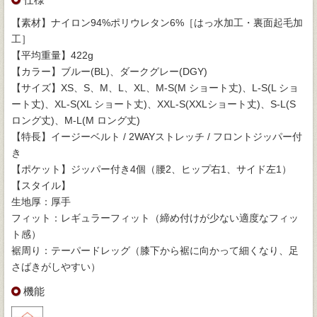
【素材】ナイロン94%ポリウレタン6%［はっ水加工・裏面起毛加
工］
【平均重量】422g
【カラー】ブルー(BL)、ダークグレー(DGY)
【サイズ】XS、S、M、L、XL、M-S(M ショート丈)、L-S(L ショ
ート丈)、XL-S(XL ショート丈)、XXL-S(XXLショート丈)、S-L(S
ロング丈)、M-L(M ロング丈)
【特長】イージーベルト / 2WAYストレッチ / フロントジッパー付
き
【ポケット】ジッパー付き4個（腰2、ヒップ右1、サイド左1）
【スタイル】
生地厚：厚手
フィット：レギュラーフィット（締め付けが少ない適度なフィッ
ト感）
裾周り：テーパードレッグ（膝下から裾に向かって細くなり、足
さばきがしやすい）
機能