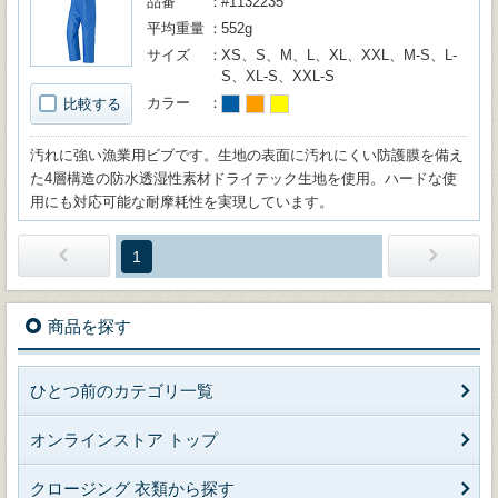
品番
#1132235
平均重量
552g
サイズ
XS、S、M、L、XL、XXL、M-S、L-
S、XL-S、XXL-S
カラー
比較する
汚れに強い漁業用ビブです。生地の表面に汚れにくい防護膜を備え
た4層構造の防水透湿性素材ドライテック生地を使用。ハードな使
用にも対応可能な耐摩耗性を実現しています。
1
商品を探す
ひとつ前のカテゴリ一覧
オンラインストア トップ
クロージング 衣類から探す