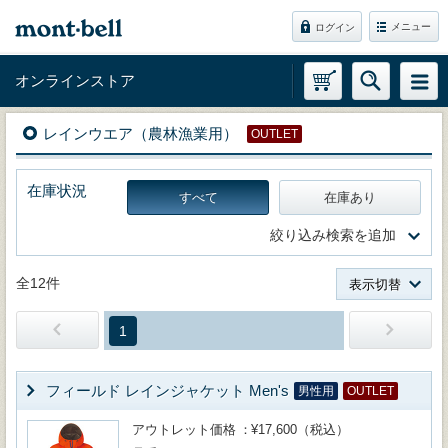
メニュー
ログイン
オンラインストア
レインウエア（農林漁業用）
OUTLET
在庫状況
すべて
在庫あり
絞り込み検索を追加
全12件
表示切替
1
フィールド レインジャケット Men's
男性用
OUTLET
アウトレット価格
¥17,600（税込）