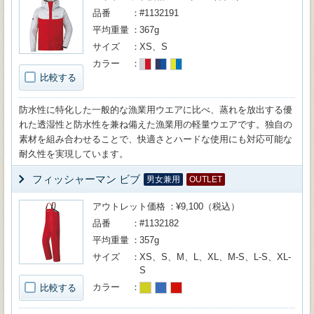
品番
#1132191
平均重量
367g
サイズ
XS、S
カラー
比較する
防水性に特化した一般的な漁業用ウエアに比べ、蒸れを放出する優
れた透湿性と防水性を兼ね備えた漁業用の軽量ウエアです。独自の
素材を組み合わせることで、快適さとハードな使用にも対応可能な
耐久性を実現しています。
フィッシャーマン ビブ
男女兼用
OUTLET
アウトレット価格
¥9,100（税込）
品番
#1132182
平均重量
357g
サイズ
XS、S、M、L、XL、M-S、L-S、XL-
S
カラー
比較する