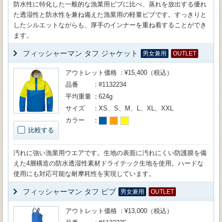
防水性に特化した一般的な漁業用ビブに比べ、蒸れを放出する優れ
た透湿性と防水性を兼ね備えた漁業用の軽量ビブです。すっきりと
したシルエットながらも、厚手のインナーを重ね着することができ
ます。
フィッシャーマン タフ ジャケット
男女兼用
OUTLET
アウトレット価格
¥15,400（税込）
品番
#1132234
平均重量
624g
サイズ
XS、S、M、L、XL、XXL
カラー
比較する
汚れに強い漁業用ウエアです。生地の表面に汚れにくい防護膜を備
えた4層構造の防水透湿性素材ドライテック生地を使用。ハードな
使用にも対応可能な耐摩耗性を実現しています。
フィッシャーマン タフ ビブ
男女兼用
OUTLET
アウトレット価格
¥13,000（税込）