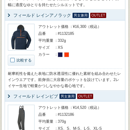
幅に適度なゆとりを持たせたシルエットです。
フィールド レインアノラック
男女兼用
OUTLET
アウトレット価格
¥16,300（税込）
品番
#1132185
平均重量
332g
サイズ
XS
カラー
比較する
耐摩耗性を備えた表地に防水透湿性に優れた素材を組み合わせたレ
インウエアです。前身頃に大容量のポケットを設けています。2レ
イヤー生地で軽量かつしなやかな着心地です。
フィールド レインビブ
男女兼用
OUTLET
アウトレット価格
¥14,520（税込）
品番
#1132186
平均重量
370g
サイズ
XS、S、M-S、L-S、XL-S