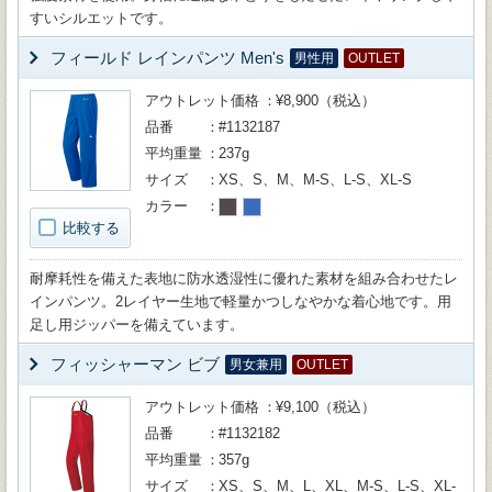
すいシルエットです。
フィールド レインパンツ Men's
男性用
OUTLET
アウトレット価格
¥8,900（税込）
品番
#1132187
平均重量
237g
サイズ
XS、S、M、M-S、L-S、XL-S
カラー
比較する
耐摩耗性を備えた表地に防水透湿性に優れた素材を組み合わせたレ
インパンツ。2レイヤー生地で軽量かつしなやかな着心地です。用
足し用ジッパーを備えています。
フィッシャーマン ビブ
男女兼用
OUTLET
アウトレット価格
¥9,100（税込）
品番
#1132182
平均重量
357g
サイズ
XS、S、M、L、XL、M-S、L-S、XL-