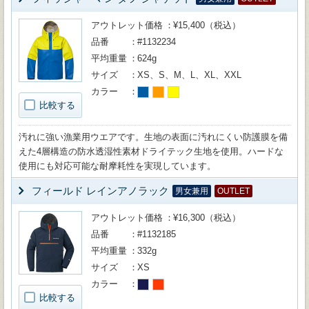
アウトレット価格
¥15,400（税込）
品番
#1132234
平均重量
624g
サイズ
XS、S、M、L、XL、XXL
カラー
比較する
汚れに強い漁業用ウエアです。生地の表面に汚れにくい防護膜を備
えた4層構造の防水透湿性素材ドライテック生地を使用。ハードな
使用にも対応可能な耐摩耗性を実現しています。
フィールド レインアノラック
男女兼用
OUTLET
アウトレット価格
¥16,300（税込）
品番
#1132185
平均重量
332g
サイズ
XS
カラー
比較する