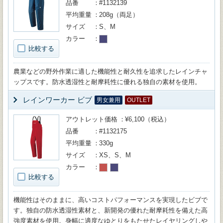
品番
#1132139
平均重量
208g（両足）
サイズ
S、M
カラー
比較する
農業などの野外作業に適した機能性と耐久性を追求したレインチャ
ップスです。防水透湿性と耐摩耗性に優れる独自の素材を使用。
レインワーカー ビブ
男女兼用
OUTLET
アウトレット価格
¥6,100（税込）
品番
#1132175
平均重量
330g
サイズ
XS、S、M
カラー
比較する
機能性はそのままに、高いコストパフォーマンスを実現したビブで
す。独自の防水透湿性素材と、新開発の優れた耐摩耗性を備えた高
強度素材を使用。身幅に適度なゆとりをもたせたレイヤリングしや