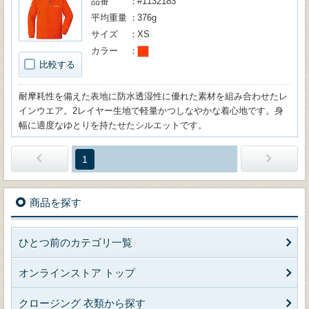
品番
#1132183
平均重量
376g
サイズ
XS
カラー
比較する
耐摩耗性を備えた表地に防水透湿性に優れた素材を組み合わせたレ
インウエア。2レイヤー生地で軽量かつしなやかな着心地です。身
幅に適度なゆとりを持たせたシルエットです。
1
商品を探す
ひとつ前のカテゴリ一覧
オンラインストア トップ
クロージング 衣類から探す