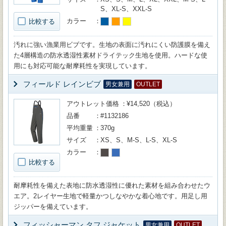
S、XL-S、XXL-S
カラー
比較する
汚れに強い漁業用ビブです。生地の表面に汚れにくい防護膜を備え
た4層構造の防水透湿性素材ドライテック生地を使用。ハードな使
用にも対応可能な耐摩耗性を実現しています。
フィールド レインビブ
男女兼用
OUTLET
アウトレット価格
¥14,520（税込）
品番
#1132186
平均重量
370g
サイズ
XS、S、M-S、L-S、XL-S
カラー
比較する
耐摩耗性を備えた表地に防水透湿性に優れた素材を組み合わせたウ
エア。2レイヤー生地で軽量かつしなやかな着心地です。用足し用
ジッパーを備えています。
フィッシャーマン タフ ジャケット
男女兼用
OUTLET