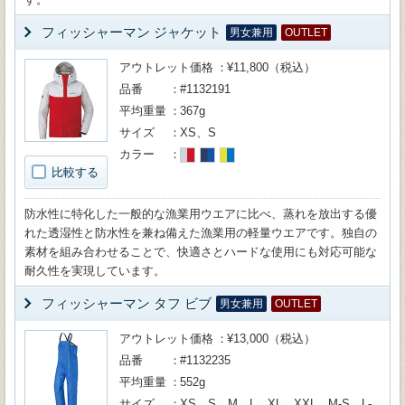
フィッシャーマン ジャケット
男女兼用
OUTLET
アウトレット価格
¥11,800（税込）
品番
#1132191
平均重量
367g
サイズ
XS、S
カラー
比較する
防水性に特化した一般的な漁業用ウエアに比べ、蒸れを放出する優
れた透湿性と防水性を兼ね備えた漁業用の軽量ウエアです。独自の
素材を組み合わせることで、快適さとハードな使用にも対応可能な
耐久性を実現しています。
フィッシャーマン タフ ビブ
男女兼用
OUTLET
アウトレット価格
¥13,000（税込）
品番
#1132235
平均重量
552g
サイズ
XS、S、M、L、XL、XXL、M-S、L-