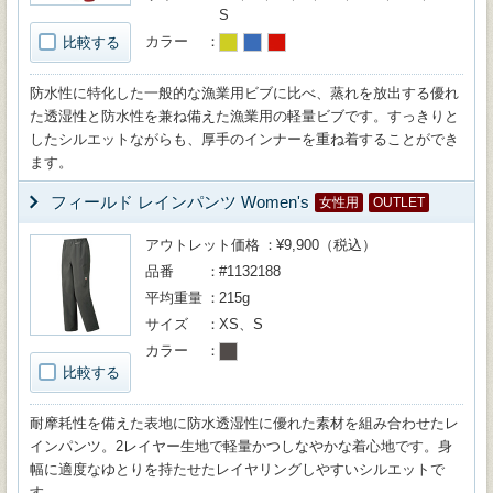
S
カラー
比較する
防水性に特化した一般的な漁業用ビブに比べ、蒸れを放出する優れ
た透湿性と防水性を兼ね備えた漁業用の軽量ビブです。すっきりと
したシルエットながらも、厚手のインナーを重ね着することができ
ます。
フィールド レインパンツ Women's
女性用
OUTLET
アウトレット価格
¥9,900（税込）
品番
#1132188
平均重量
215g
サイズ
XS、S
カラー
比較する
耐摩耗性を備えた表地に防水透湿性に優れた素材を組み合わせたレ
インパンツ。2レイヤー生地で軽量かつしなやかな着心地です。身
幅に適度なゆとりを持たせたレイヤリングしやすいシルエットで
す。