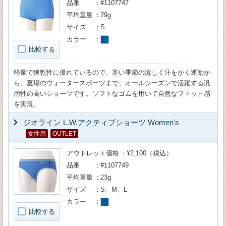
品番
#1107747
平均重量
29g
サイズ
S
カラー
比較する
軽量で速乾性に優れているので、寒い季節の激しく汗をかく運動か
ら、夏場のウォータースポーツまで、オールシーズンで活躍する汎
用性の高いショーツです。ソフトなゴムを用いて自然なフィット感
を実現。
ジオライン L.W.アクティブショーツ Women's
女性用
OUTLET
アウトレット価格
¥2,100（税込）
品番
#1107749
平均重量
23g
サイズ
S、M、L
カラー
比較する