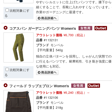
やすいシルエットに仕上げたパンツです。膝下から
細くすることで、長靴に入れやすくなっています。
比較対象にす
作業やガーデニングに最適です。
る
コアスパン ガーデニングパンツ Women's
¥6,700（税込）
アウトレット価格
#1132131
品番
モンベル
ブランド
【平均重量】540g
独自の立体パターンを採用し、しゃがんだ状態での
に行えるパンツです。耐摩耗性、引き裂き強度に優
な使用にも対応。
比較対象にす
る
フィールド ラップエプロン Women's
¥6,240（税込）～
アウトレット価格
#1132106
品番
モンベル
ブランド
【平均重量】218g