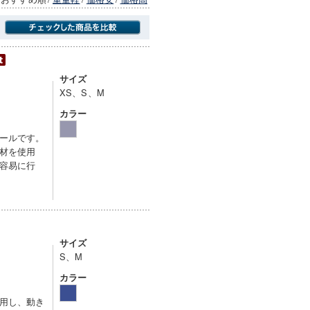
商品にのみフォーカスする
サイズ
XS、S、M
カラー
ールです。
材を使用
容易に行
サイズ
S、M
カラー
用し、動き