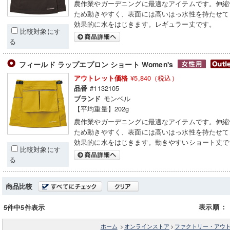
農作業やガーデニングに最適なアイテムです。伸縮
ため動きやすく、表面には高いはっ水性を持たせて
効果的に水をはじきます。レギュラー丈です。
比較対象にす
る
フィールド ラップエプロン ショート Women's
¥5,840（税込）
アウトレット価格
#1132105
品番
モンベル
ブランド
【平均重量】202g
農作業やガーデニングに最適なアイテムです。伸縮
ため動きやすく、表面には高いはっ水性を持たせて
効果的に水をはじきます。動きやすいショート丈で
比較対象にす
る
商品比較
表示順
：
5件中5件表示
ホーム
>
オンラインストア
>
ファクトリー・アウ