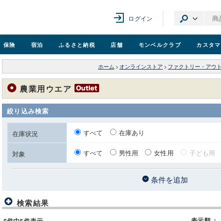
ログイン
保険
宿泊
ふるさと納税
店舗
モンベル
クラブ
カスタマ
ホーム
>
オンラインストア
>
ファクトリー・アウ
農業用ウエア
絞り込み検索
すべて
在庫あり
在庫状況
すべて
男性用
女性用
子ども用
対象
条件を追加
検索結果
表示順
：