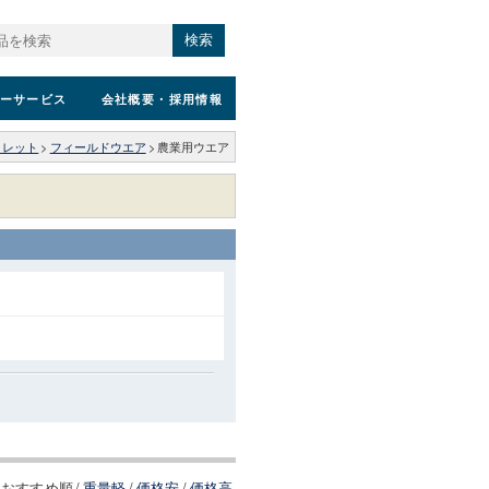
検索
ーサービス
会社概要
・採用情報
トレット
>
フィールドウエア
>
農業用ウエア
おすすめ順
/
重量軽
/
価格安
/
価格高