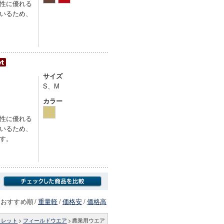
性に優れる
いるため、
サイズ
S、M
カラー
性に優れる
いるため、
す。
おすすめ順
/
重量軽
/
価格安
/
価格高
トレット
>
フィールドウエア
>
農業用ウエア