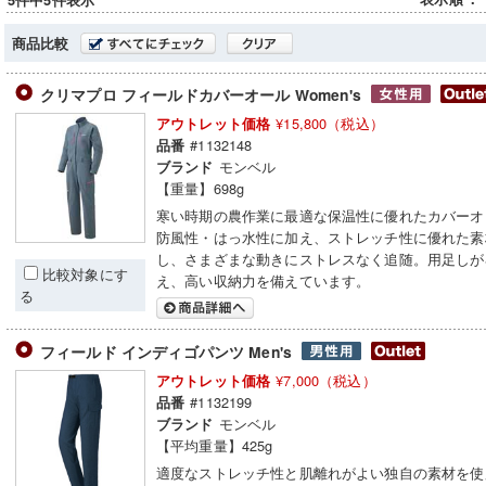
5件中5件表示
商品比較
クリマプロ フィールドカバーオール Women's
¥15,800（税込）
アウトレット価格
#1132148
品番
モンベル
ブランド
【重量】698g
寒い時期の農作業に最適な保温性に優れたカバーオ
防風性・はっ水性に加え、ストレッチ性に優れた素
し、さまざまな動きにストレスなく追随。用足しが
比較対象にす
え、高い収納力を備えています。
る
フィールド インディゴパンツ Men's
¥7,000（税込）
アウトレット価格
#1132199
品番
モンベル
ブランド
【平均重量】425g
適度なストレッチ性と肌離れがよい独自の素材を使