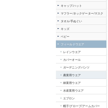
キャップ/ハット
マフラー/ネックゲーター/マスク
タオル/手ぬぐい
キッズ
ベビー
フィールドウエア
レインウエア
カバーオール
ガーデニングパンツ
農業用ウエア
林業用ウエア
水産業用ウエア
エプロン
帽子/グローブ/アームカバー