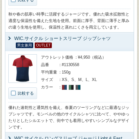
秋や春の肌寒い時季に活躍するジャージです。優れた吸水拡散性と
適度な保温性を備えた生地を使用。前面に厚手、背面に薄手と厚み
の違う生地を使用し、保温性と蒸れにくさを両立しています。
WIC.サイクル ショートスリーブ ジップシャツ
男女兼用
OUTLET
アウトレット価格
¥4,950（税込）
品番
#1130558
平均重量
150g
サイズ
XS、S、M、L、XL
カラー
比較する
優れた速乾性と通気性を備え、春夏のツーリングなどに最適なジッ
プシャツです。モンベルの他のサイクルシャツに比べて、ややゆっ
たりとしたシルエットで、街中でも着用しやすいシンプルなデザイ
ンです。
WIC.サイクル ロングスリーブ ジャージ Light & Fast