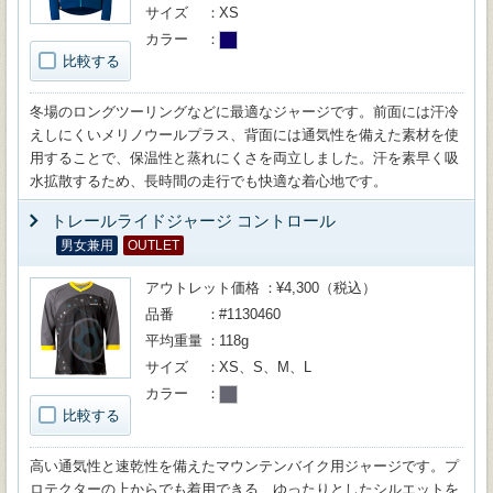
サイズ
XS
カラー
比較する
冬場のロングツーリングなどに最適なジャージです。前面には汗冷
えしにくいメリノウールプラス、背面には通気性を備えた素材を使
用することで、保温性と蒸れにくさを両立しました。汗を素早く吸
水拡散するため、長時間の走行でも快適な着心地です。
トレールライドジャージ コントロール
男女兼用
OUTLET
アウトレット価格
¥4,300（税込）
品番
#1130460
平均重量
118g
サイズ
XS、S、M、L
カラー
比較する
高い通気性と速乾性を備えたマウンテンバイク用ジャージです。プ
ロテクターの上からでも着用できる、ゆったりとしたシルエットを