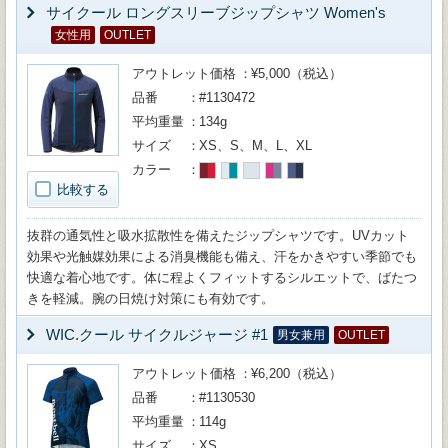
サイクール ロングスリーブジップシャツ Women's
女性用
OUTLET
アウトレット価格
¥5,000（税込）
品番
#1130472
平均重量
134g
サイズ
XS、S、M、L、XL
カラー
比較する
抜群の通気性と吸水拡散性を備えたジップシャツです。UVカット
効果や光触媒効果による消臭機能も備え、汗をかきやすい季節でも
快適な着心地です。体に程よくフィットするシルエットで、ばたつ
きを軽減。腕の日焼け対策にも有効です。
WIC.クール サイクルジャージ #1
男女兼用
OUTLET
アウトレット価格
¥6,200（税込）
品番
#1130530
平均重量
114g
サイズ
XS