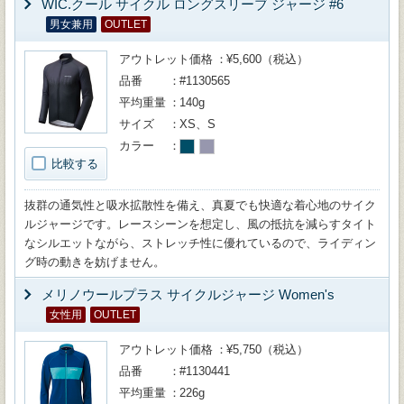
WIC.クール サイクル ロングスリーブ ジャージ #6
男女兼用
OUTLET
アウトレット価格
¥5,600（税込）
品番
#1130565
平均重量
140g
サイズ
XS、S
カラー
比較する
抜群の通気性と吸水拡散性を備え、真夏でも快適な着心地のサイク
ルジャージです。レースシーンを想定し、風の抵抗を減らすタイト
なシルエットながら、ストレッチ性に優れているので、ライディン
グ時の動きを妨げません。
メリノウールプラス サイクルジャージ Women's
女性用
OUTLET
アウトレット価格
¥5,750（税込）
品番
#1130441
平均重量
226g