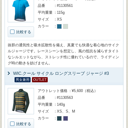
品番
#1130561
平均重量
115g
サイズ
XS
カラー
比較する
抜群の通気性と吸水拡散性を備え、真夏でも快適な着心地のサイク
ルジャージです。レースシーンを想定し、風の抵抗を減らすタイト
なシルエットながら、ストレッチ性に優れているので、ライディン
グ時の動きを妨げません。
WIC.クール サイクル ロングスリーブ ジャージ #3
男女兼用
OUTLET
アウトレット価格
¥5,600（税込）
品番
#1130563
平均重量
140g
サイズ
XS、S、M
カラー
比較する