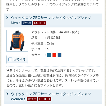
採用し、ダウンヒルやトレールでのライディングに最適なモデルで
す。
ウイックロン ZEOサーマル サイクルジップシャツ
Men's
男性用
OUTLET
アウトレット価格
¥4,700（税込）
品番
#1130461
平均重量
271g
サイズ
S
カラー
比較する
秋冬はインナーとして、春夏は1枚で活躍するジップシャツです。
適度な保温性と優れた吸水拡散性を備え、長時間のライディング時
にも、汗冷えの少ない快適な着心地です。ストレッチ性に優れてい
るので、激しい動きにもフィットします。
ウイックロン ZEOサーマル サイクルジップシャツ
Women's
女性用
OUTLET