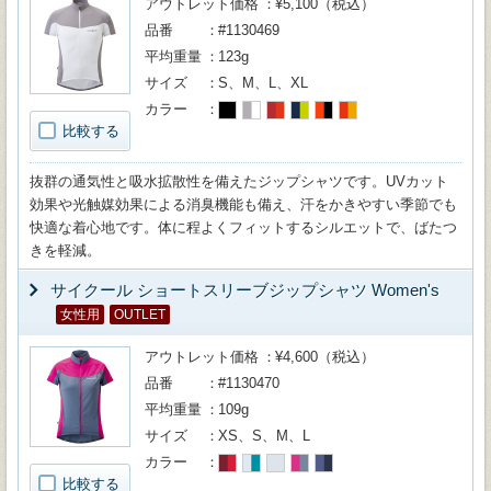
アウトレット価格
¥5,100（税込）
品番
#1130469
平均重量
123g
サイズ
S、M、L、XL
カラー
比較する
抜群の通気性と吸水拡散性を備えたジップシャツです。UVカット
効果や光触媒効果による消臭機能も備え、汗をかきやすい季節でも
快適な着心地です。体に程よくフィットするシルエットで、ばたつ
きを軽減。
サイクール ショートスリーブジップシャツ Women's
女性用
OUTLET
アウトレット価格
¥4,600（税込）
品番
#1130470
平均重量
109g
サイズ
XS、S、M、L
カラー
比較する