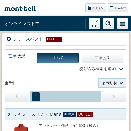
メニュー
ログイン
オンラインストア
フリースベスト
OUTLET
在庫状況
すべて
在庫あり
絞り込み検索を追加
全8件
表示切替
1
シャミースベスト Men's
男性用
OUTLET
アウトレット価格
¥4,600（税込）