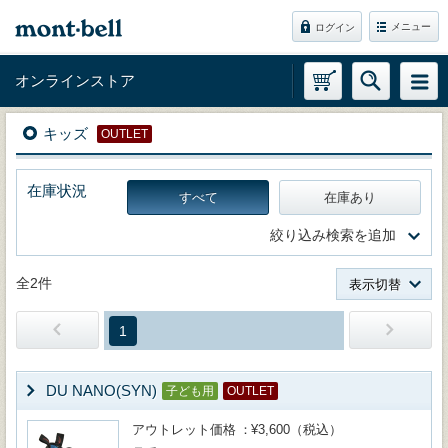
メニュー
ログイン
オンラインストア
キッズ
OUTLET
在庫状況
すべて
在庫あり
絞り込み検索を追加
全2件
表示切替
1
DU NANO(SYN)
子ども用
OUTLET
アウトレット価格
¥3,600（税込）