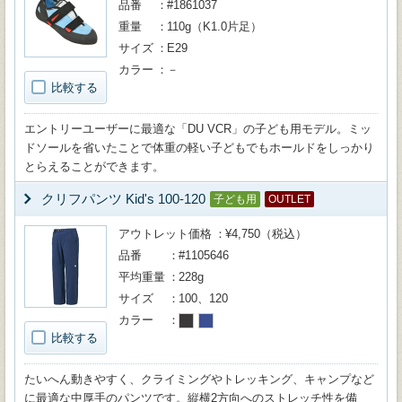
品番
#1861037
重量
110g（K1.0片足）
サイズ
E29
カラー
－
比較する
エントリーユーザーに最適な「DU VCR」の子ども用モデル。ミッ
ドソールを省いたことで体重の軽い子どもでもホールドをしっかり
とらえることができます。
クリフパンツ Kid's 100-120
子ども用
OUTLET
アウトレット価格
¥4,750（税込）
品番
#1105646
平均重量
228g
サイズ
100、120
カラー
比較する
たいへん動きやすく、クライミングやトレッキング、キャンプなど
に最適な中厚手のパンツです。縦横2方向へのストレッチ性を備