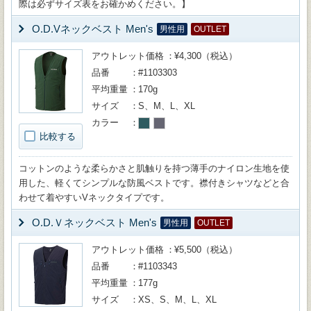
際は必ずサイズ表をお確かめください。】
O.D.Vネックベスト Men's
男性用
OUTLET
アウトレット価格
¥4,300（税込）
品番
#1103303
平均重量
170g
サイズ
S、M、L、XL
カラー
比較する
コットンのような柔らかさと肌触りを持つ薄手のナイロン生地を使
用した、軽くてシンプルな防風ベストです。襟付きシャツなどと合
わせて着やすいVネックタイプです。
O.D.Ｖネックベスト Men's
男性用
OUTLET
アウトレット価格
¥5,500（税込）
品番
#1103343
平均重量
177g
サイズ
XS、S、M、L、XL