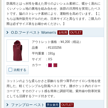
防風性とはっ水性を備えた滑りのよいシェル素材に、暖かく蒸れに
くいメッシュ地の裏地を組み合わせ、抜群の汎用性を実現したベス
トです。脇のストレッチ素材により、運動性を高めています。【こ
ちらは海外販売モデルのため、日本サイズと異なります。ご購入の
際は必ずサイズ表をお確かめください。】
O.D.フードベスト Women's
女性用
OUTLET
アウトレット価格
¥4,200（税込）
品番
#1103256
平均重量
191g
サイズ
XS
カラー
比較する
コットンのような柔らかさと肌触りを持つ薄手のナイロン生地を使
用した、軽くてシンプルな防風ベストです。腰ポケット内のドロー
コードで、すそのフィット感を簡単に調節可能。紫外線や防寒対策
としても活躍するフード付きです。
ファンブロー ベスト
男女兼用
OUTLET