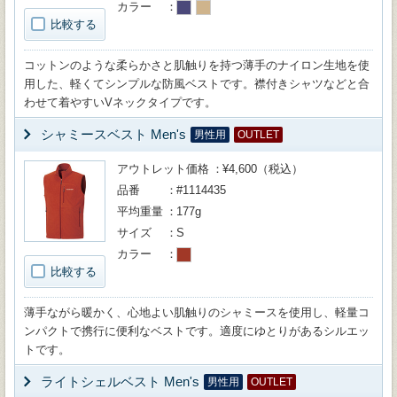
カラー
比較する
コットンのような柔らかさと肌触りを持つ薄手のナイロン生地を使
用した、軽くてシンプルな防風ベストです。襟付きシャツなどと合
わせて着やすいVネックタイプです。
シャミースベスト Men's
男性用
OUTLET
アウトレット価格
¥4,600（税込）
品番
#1114435
平均重量
177g
サイズ
S
カラー
比較する
薄手ながら暖かく、心地よい肌触りのシャミースを使用し、軽量コ
ンパクトで携行に便利なベストです。適度にゆとりがあるシルエッ
トです。
ライトシェルベスト Men's
男性用
OUTLET