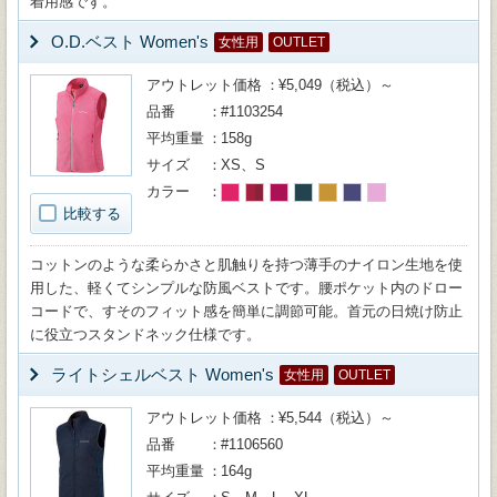
着用感です。
O.D.ベスト Women's
女性用
OUTLET
アウトレット価格
¥5,049（税込）～
品番
#1103254
平均重量
158g
サイズ
XS、S
カラー
比較する
コットンのような柔らかさと肌触りを持つ薄手のナイロン生地を使
用した、軽くてシンプルな防風ベストです。腰ポケット内のドロー
コードで、すそのフィット感を簡単に調節可能。首元の日焼け防止
に役立つスタンドネック仕様です。
ライトシェルベスト Women's
女性用
OUTLET
アウトレット価格
¥5,544（税込）～
品番
#1106560
平均重量
164g