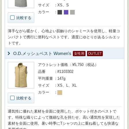
サイズ
XS、S
カラー
比較する
薄手ながら暖かく、心地よい肌触りのシャミースを使用し、軽量コ
ンパクトで携行に便利なベストです。適度にゆとりがあるシルエッ
トです。
O.D.メッシュベスト Women's
女性用
OUTLET
アウトレット価格
¥5,750（税込）
品番
#1103302
平均重量
147g
サイズ
XS、L、XL
カラー
比較する
通気性に優れた素材を全面に使用した、ポケット付きのベストで
す。特殊な織りによって微細な孔を持たせ、高い通気性を実現した
素材を全面に使用。暑い時季にTシャツの上に重ね着しても快適な