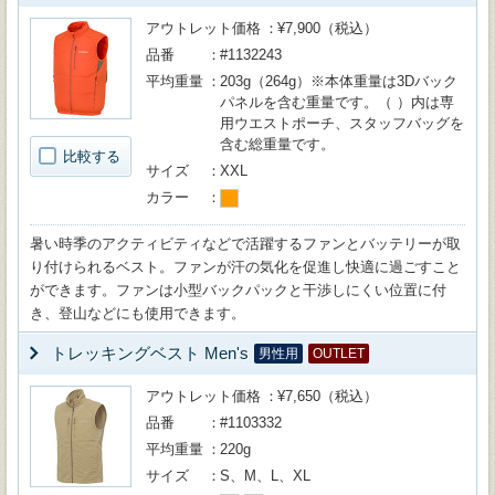
アウトレット価格
¥7,900（税込）
品番
#1132243
平均重量
203g（264g）※本体重量は3Dバック
パネルを含む重量です。（ ）内は専
用ウエストポーチ、スタッフバッグを
含む総重量です。
比較する
サイズ
XXL
カラー
暑い時季のアクティビティなどで活躍するファンとバッテリーが取
り付けられるベスト。ファンが汗の気化を促進し快適に過ごすこと
ができます。ファンは小型バックパックと干渉しにくい位置に付
き、登山などにも使用できます。
トレッキングベスト Men's
男性用
OUTLET
アウトレット価格
¥7,650（税込）
品番
#1103332
平均重量
220g
サイズ
S、M、L、XL