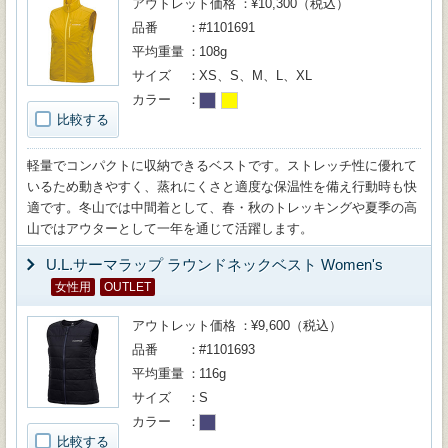
アウトレット価格
¥10,300（税込）
品番
#1101691
平均重量
108g
サイズ
XS、S、M、L、XL
カラー
比較する
軽量でコンパクトに収納できるベストです。ストレッチ性に優れて
いるため動きやすく、蒸れにくさと適度な保温性を備え行動時も快
適です。冬山では中間着として、春・秋のトレッキングや夏季の高
山ではアウターとして一年を通じて活躍します。
U.L.サーマラップ ラウンドネックベスト Women's
女性用
OUTLET
アウトレット価格
¥9,600（税込）
品番
#1101693
平均重量
116g
サイズ
S
カラー
比較する