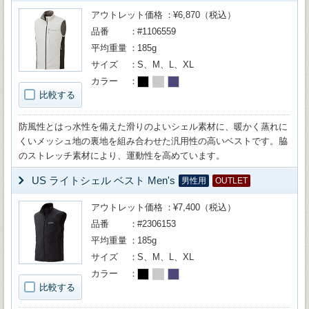
アウトレット価格
¥6,870（税込）
品番
#1106559
平均重量
185g
サイズ
S、M、L、XL
カラー
比較する
防風性とはっ水性を備えた滑りのよいシェル素材に、暖かく蒸れに
くいメッシュ地の裏地を組み合わせた汎用性の高いベストです。脇
のストレッチ素材により、運動性を高めています。
US ライトシェル ベスト Men's
男性用
OUTLET
アウトレット価格
¥7,400（税込）
品番
#2306153
平均重量
185g
サイズ
S、M、L、XL
カラー
比較する