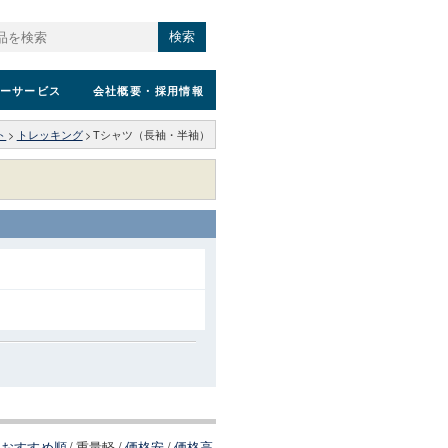
検索
ーサービス
会社概要
・採用情報
ト
>
トレッキング
>
Tシャツ（長袖・半袖）
おすすめ順
/
重量軽
/
価格安
/
価格高