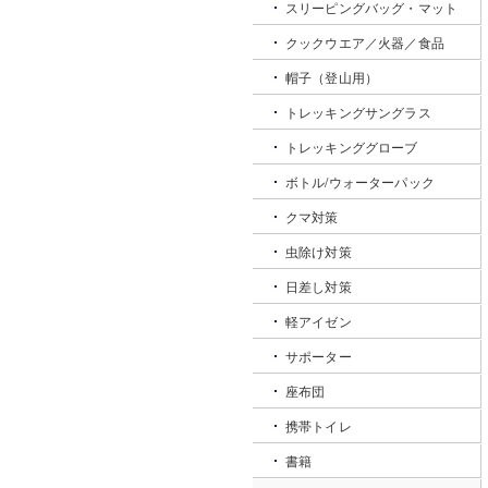
スリーピングバッグ・マット
クックウエア／火器／食品
帽子（登山用）
トレッキングサングラス
トレッキンググローブ
ボトル/ウォーターパック
クマ対策
虫除け対策
日差し対策
軽アイゼン
サポーター
座布団
携帯トイレ
書籍