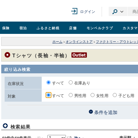
ログイン
保険
宿泊
ふるさと納税
店舗
モンベル
クラブ
カスタマ
ホーム
>
オンラインストア
>
ファクトリー・アウトレッ
Tシャツ（長袖・半袖）
絞り込み検索
すべて
在庫あり
在庫状況
すべて
男性用
女性用
子ども用
対象
条件を追加
検索結果
/
2
«前へ
表示順
：
次へ»