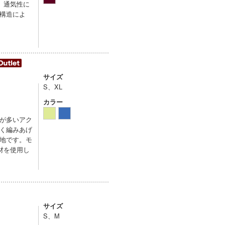
。通気性に
構造によ
サイズ
S、XL
カラー
が多いアク
く編みあげ
地です。モ
材を使用し
サイズ
S、M