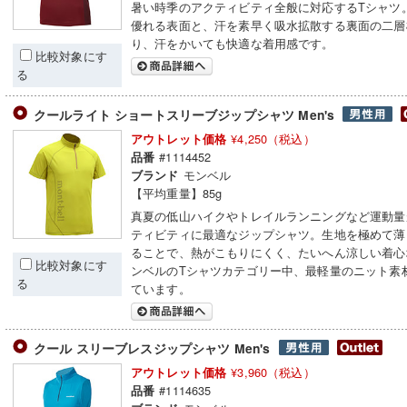
暑い時季のアクティビティ全般に対応するTシャツ
優れる表面と、汗を素早く吸水拡散する裏面の二層
り、汗をかいても快適な着用感です。
比較対象にす
る
クールライト ショートスリーブジップシャツ Men's
¥4,250（税込）
アウトレット価格
#1114452
品番
モンベル
ブランド
【平均重量】85g
真夏の低山ハイクやトレイルランニングなど運動量
ティビティに最適なジップシャツ。生地を極めて薄
ることで、熱がこもりにくく、たいへん涼しい着心
比較対象にす
ンベルのTシャツカテゴリー中、最軽量のニット素
る
ています。
クール スリーブレスジップシャツ Men's
¥3,960（税込）
アウトレット価格
#1114635
品番