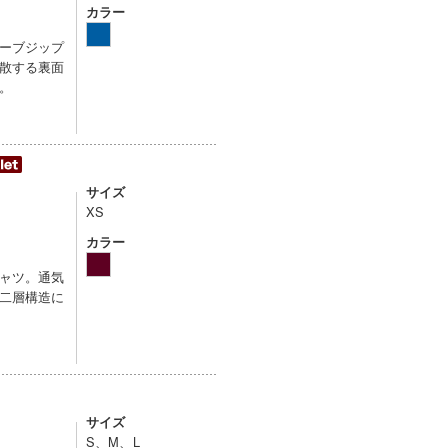
カラー
ーブジップ
散する裏面
。
サイズ
XS
カラー
ャツ。通気
二層構造に
サイズ
S、M、L