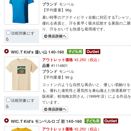
モンベル
ブランド
【平均重量】96g
暑い時季のアクティビティ全般に対応するTシャツ
優れる表面と、汗を素早く吸水拡散する裏面の二層
り、汗をかいても快適な着用感です。
比較対象にす
る
WIC.T Kid's 遠い山 140-160
¥2,250（税込）
アウトレット価格
#1114801
品番
モンベル
ブランド
【平均重量】99 g
コットンのような自然な風合いと、優しい肌触りを
も、優れた速乾性と通気性を兼ね備えた快適素材で
版画家」畦地梅太郎さん（1999年没）による作品
比較対象にす
ています。
る
WIC.T Kid's モンベルロゴ 岩 140-160
¥2,250（税込）
アウトレット価格