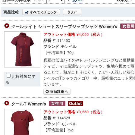
52件中50件表示
商品比較
クールライト ショートスリーブジップシャツ Women's
¥4,050（税込）
アウトレット価格
#1114453
品番
モンベル
ブランド
【平均重量】70g
真夏の低山ハイクやトレイルランニングなど運動量
ティビティに最適なジップシャツ。生地を極めて薄
ることで、熱がこもりにくく、たいへん涼しい着心
比較対象にす
ンベルのTシャツカテゴリー中、最軽量のニット素
る
ています。
クールT Women's
¥3,560（税込）
アウトレット価格
#1114628
品番
モンベル
ブランド
【平均重量】79g