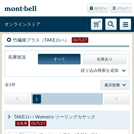
メニュー
ログイン
オンラインストア
竹繊維プラス（TAKEロハ）
OUTLET
在庫状況
すべて
在庫あり
絞り込み検索を追加
全1件
表示切替
1
TAKEロハ Women's ツーリングカヤック
女性用
OUTLET