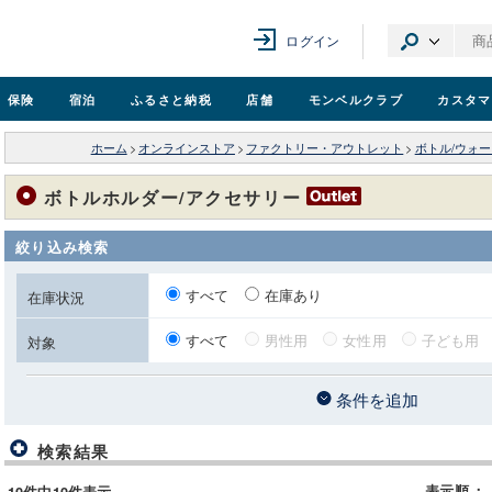
ログイン
保険
宿泊
ふるさと納税
店舗
モンベル
クラブ
カスタマ
ホーム
>
オンラインストア
>
ファクトリー・アウトレット
>
ボトル/ウォ
ボトルホルダー/アクセサリー
絞り込み検索
すべて
在庫あり
在庫状況
すべて
男性用
女性用
子ども用
対象
条件を追加
検索結果
表示順
：