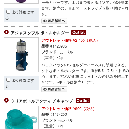
ーモカバーです。上部まで覆える形状で、保冷効果
ます。別売のショルダーストラップを取り付けられ
比較対象にす
き。
る
アジャスタブル ボトルホルダー
¥2,400（税込）
アウトレット価格
#1123935
品番
モンベル
ブランド
【重量】43g
バックパックのショルダーハーネスに装着できる、
クトなボトルホルダーです。直径5.5～7.5cmまで
応します。揺れや衝撃によるボトルの脱落を防止す
比較対象にす
きです。※ボトルは別売りです。
る
クリアボトルアクティブ キャップ
¥890（税込）
アウトレット価格
#1134200
品番
モンベル
ブランド
【重量】33g