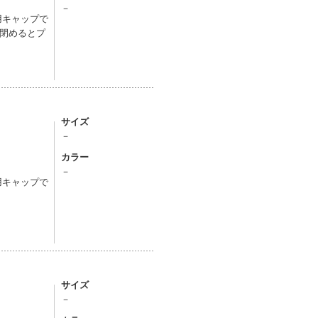
－
用キャップで
閉めるとプ
サイズ
－
カラー
－
用キャップで
サイズ
－