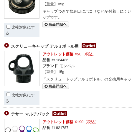
【重量】35g
キャップつきで飲み口にホコリなどが付着しにくい
ップです。
比較対象にす
る
スクリューキャップ アルミボトル用
¥50（税込）
アウトレット価格
#1124436
品番
モンベル
ブランド
【重量】15g
「スクリュートップアルミボトル」の交換用キャッ
比較対象にす
る
テサー マルチパック
¥190（税込）
アウトレット価格
#1821787
品番