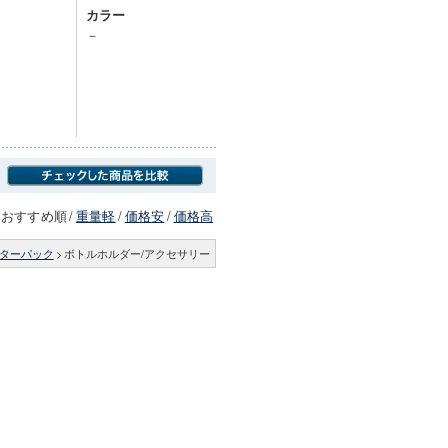
カラー
－
おすすめ順
/
重量軽
/
価格安
/
価格高
ーターパック
>
ボトルホルダー/アクセサリー