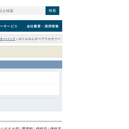
検索
ーサービス
会社概要
・採用情報
ーターパック
>
ボトルホルダー/アクセサリー
おすすめ順
/
重量軽
/
価格安
/
価格高