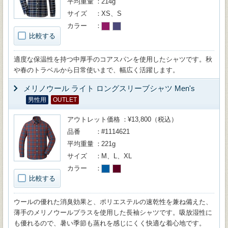
平均重量
214g
サイズ
XS、S
カラー
比較する
適度な保温性を持つ中厚手のコアスパンを使用したシャツです。秋
や春のトラベルから日常使いまで、幅広く活躍します。
メリノウール ライト ロングスリーブシャツ Men's
男性用
OUTLET
アウトレット価格
¥13,800（税込）
品番
#1114621
平均重量
221g
サイズ
M、L、XL
カラー
比較する
ウールの優れた消臭効果と、ポリエステルの速乾性を兼ね備えた、
薄手のメリノウールプラスを使用した長袖シャツです。吸放湿性に
も優れるので、暑い季節も蒸れを感じにくく快適な着心地です。