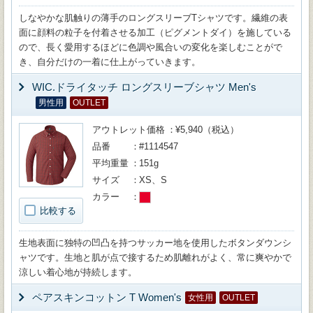
しなやかな肌触りの薄手のロングスリーブTシャツです。繊維の表
面に顔料の粒子を付着させる加工（ピグメントダイ）を施している
ので、長く愛用するほどに色調や風合いの変化を楽しむことがで
き、自分だけの一着に仕上がっていきます。
WIC.ドライタッチ ロングスリーブシャツ Men's
男性用
OUTLET
アウトレット価格
¥5,940（税込）
品番
#1114547
平均重量
151g
サイズ
XS、S
カラー
比較する
生地表面に独特の凹凸を持つサッカー地を使用したボタンダウンシ
ャツです。生地と肌が点で接するため肌離れがよく、常に爽やかで
涼しい着心地が持続します。
ペアスキンコットン T Women's
女性用
OUTLET