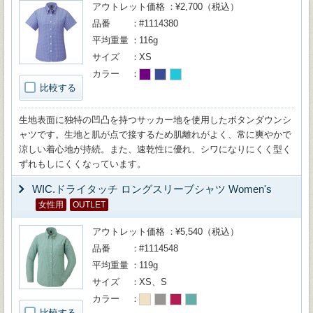
アウトレット価格
¥2,700（税込）
品番
#1114380
平均重量
116g
サイズ
XS
カラー
比較する
生地表面に独特の凹凸を持つサッカー地を使用したボタンダウンシ
ャツです。生地と肌が点で接するため肌離れがよく、常に爽やかで
涼しい着心地が持続。また、速乾性に優れ、シワになりにくく型く
ずれもしにくくなっています。
WIC.ドライタッチ ロングスリーブシャツ Women's
女性用
OUTLET
アウトレット価格
¥5,540（税込）
品番
#1114548
平均重量
119g
サイズ
XS、S
カラー
比較する