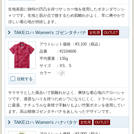
生地表面に独特の凹凸を持つサッカー地を使用したボタンダウンシ
ャツです。生地と肌が点で接するため肌離れがよく、常に爽やかで
涼しい着心地が持続します。
TAKEロハ Women's ゴゼンタチバナ
女性用
OUTLET
アウトレット価格
¥3,100（税込）
品番
#2104606
平均重量
135g
サイズ
XS、S
カラー
比較する
サラサラとした風合いで肌離れがよく、爽快な着心地のアロハシャ
ツです。適度なハリを持つためシワになりにくく、トラベルシーン
に最適。ナチュラルな表情で手触りもよい竹製ボタンを使用してい
ます。高山植物ゴゼンタチバナをあしらったデザインです。
TAKEロハ Women's ハナバタケ
女性用
OUTLET
アウトレット価格
¥3,900（税込）