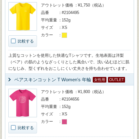
アウトレット価格
¥1,750（税込）
品番
#2104495
平均重量
152g
サイズ
XS
カラー
比較する
上質なコットンを使用した快適なTシャツです。生地表面は洋梨
（ペア）の肌のようなざっくりとした風合いで、洗い込むほどに肌
になじみ、型くずれをおこしにくい丈夫さを持ち合わせています。
ペアスキンコットン T Women's 年輪
女性用
OUTLET
アウトレット価格
¥1,800（税込）
品番
#2104656
平均重量
152g
サイズ
XS
カラー
比較する