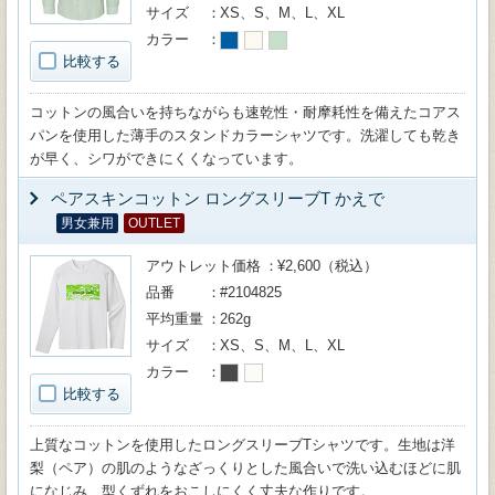
サイズ
XS、S、M、L、XL
カラー
比較する
コットンの風合いを持ちながらも速乾性・耐摩耗性を備えたコアス
パンを使用した薄手のスタンドカラーシャツです。洗濯しても乾き
が早く、シワができにくくなっています。
ペアスキンコットン ロングスリーブT かえで
男女兼用
OUTLET
アウトレット価格
¥2,600（税込）
品番
#2104825
平均重量
262g
サイズ
XS、S、M、L、XL
カラー
比較する
上質なコットンを使用したロングスリーブTシャツです。生地は洋
梨（ペア）の肌のようなざっくりとした風合いで洗い込むほどに肌
になじみ、型くずれをおこしにくく丈夫な作りです。