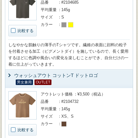
品番
#2104685
平均重量
145g
サイズ
S
カラー
比較する
しなやかな肌触りの薄手のTシャツです。繊維の表面に顔料の粒子
を付着させる加工（ピグメントダイ）を施しているので、長く愛用
するほどに色調や風合いの変化を楽しむことができ、自分だけの一
着に仕上がっていきます。
ウォッシュアウト コットンT ドットロゴ
男女兼用
OUTLET
アウトレット価格
¥3,500（税込）
品番
#2104732
平均重量
145g
サイズ
XS、S
カラー
比較する