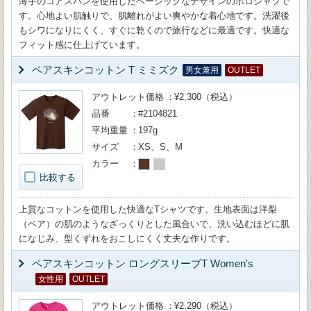
薄手のコアスパンを使用したベーシックなデザインのポロシャツで
す。心地よい肌触りで、肌離れがよい爽やかな着心地です。洗濯後
もシワになりにくく、すぐに乾くので旅行などに最適です。快適な
フィット感に仕上げています。
ペアスキンコットン T ミミズク
男女兼用
OUTLET
アウトレット価格
¥2,300（税込）
品番
#2104821
平均重量
197g
サイズ
XS、S、M
カラー
比較する
上質なコットンを使用した快適なTシャツです。生地表面は洋梨
（ペア）の肌のようなざっくりとした風合いで、洗い込むほどに肌
になじみ、型くずれをおこしにくく丈夫な作りです。
ペアスキンコットン ロングスリーブT Women's
女性用
OUTLET
アウトレット価格
¥2,290（税込）