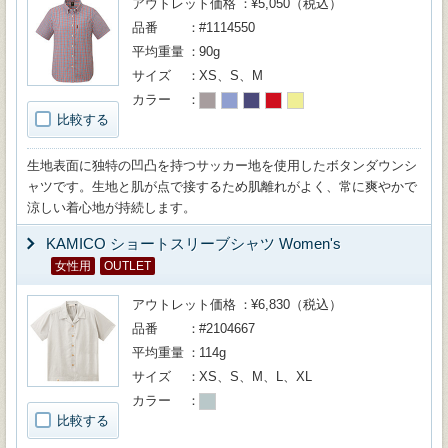
アウトレット価格
¥5,050（税込）
品番
#1114550
平均重量
90g
サイズ
XS、S、M
カラー
比較する
生地表面に独特の凹凸を持つサッカー地を使用したボタンダウンシ
ャツです。生地と肌が点で接するため肌離れがよく、常に爽やかで
涼しい着心地が持続します。
KAMICO ショートスリーブシャツ Women's
女性用
OUTLET
アウトレット価格
¥6,830（税込）
品番
#2104667
平均重量
114g
サイズ
XS、S、M、L、XL
カラー
比較する