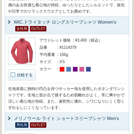
感のある快適な着心地が持続。ゆったりとしたシルエットで、旅先
や日常でのリラックスウエアとしてお薦めです。
WIC.ドライタッチ ロングスリーブシャツ Women's
女性用
OUTLET
アウトレット価格
¥3,400（税込）
品番
#1114379
平均重量
156g
サイズ
XS
カラー
比較する
生地表面に独特の凹凸を持つサッカー地を使用したボタンダウンシ
ャツです。生地と肌が点で接するため肌離れがよく、常に爽やかで
涼しい着心地が持続。また、速乾性に優れ、シワになりにくく型く
ずれもしにくくなっています。
メリノウール ライト ショートスリーブシャツ Men's
男性用
OUTLET