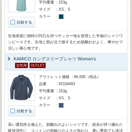
平均重量
153g
サイズ
XS、S
カラー
比較する
生地表面に独特の凹凸を持つサッカー地を使用した半袖のシャツワ
ンピースです。生地と肌が点で接するため肌離れがよく、爽やかで
涼しい着心地です。
KAMICO ロングスリーブシャツ Women's
女性用
OUTLET
アウトレット価格
¥6,830（税込）
品番
#2104493
平均重量
153g
サイズ
XS、S
カラー
比較する
高い通気性を備えた、肌離れのよいシャツです。紙糸が持つ優れた
吸放湿性に、コットンの肌触りのよさが加わり、暑い季節でも清涼