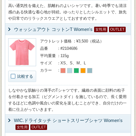
高い通気性を備えた、肌離れのよいシャツです。暑い時季でも清涼
感のある快適な着心地が持続。ゆったりとしたシルエットで、旅先
や日常でのリラックスウエアとしておすすめです。
ウォッシュアウト コットンT Women's
女性用
OUTLET
アウトレット価格
¥3,500（税込）
品番
#2104686
平均重量
115g
サイズ
XS、S、M、L
カラー
比較する
しなやかな肌触りの薄手のTシャツです。繊維の表面に顔料の粒子
を付着させる加工（ピグメントダイ）を施しているので、長く愛用
するほどに色調や風合いの変化を楽しむことができ、自分だけの一
着に仕上がっていきます。
WIC.ドライタッチ ショートスリーブシャツ Women's
女性用
OUTLET