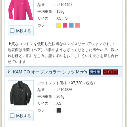
品番
#2104497
平均重量
199g
サイズ
XS、S
カラー
比較する
上質なコットンを使用した快適なロングスリーブTシャツです。生
地表面は洋梨（ペア）の肌のようなざっくりとした風合いで、洗い
込むほどに肌になじみ、型くずれをおこしにくい丈夫さを持ち合わ
せています。
KAMICO オープンカラー シャツ Men's
男性用
OUTLET
アウトレット価格
¥7,720（税込）
品番
#2104586
平均重量
204g
サイズ
XS
カラー
比較する