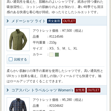
高い通気性を備えた、肌離れのよいシャツです。紙糸が持つ優れた
吸放湿性に、コットンの肌触りのよさが加わり、暑い時季でも清涼
感のある快適な着心地が持続。ゆったりとしたシルエットです。
メドーシャツ ライト
男女兼用
OUTLET
アウトレット価格
¥7,500（税込）
品番
#1114546
平均重量
210g
サイズ
XS、S、M、L、XL
カラー
比較する
柔らかい肌触りの薄手の素材を使用したシャツです。高い通気性と
UVカット効果を備え、日差しの強いフィールドでも快適です。袖
はロールアップでまくることできます。
コアスパン トラベルシャツ Women's
女性用
OUTLET
アウトレット価格
¥5,280（税込）
品番
#2104642