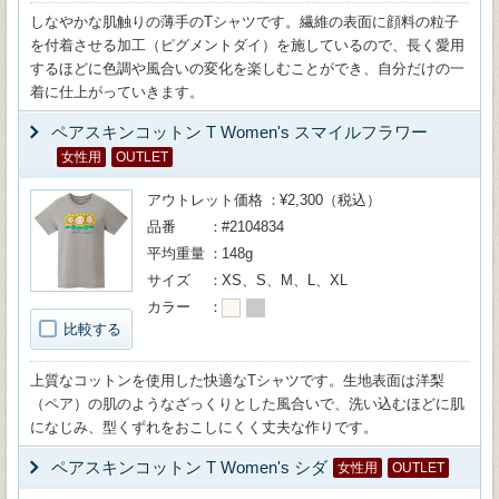
しなやかな肌触りの薄手のTシャツです。繊維の表面に顔料の粒子
を付着させる加工（ピグメントダイ）を施しているので、長く愛用
するほどに色調や風合いの変化を楽しむことができ、自分だけの一
着に仕上がっていきます。
ペアスキンコットン T Women's スマイルフラワー
女性用
OUTLET
アウトレット価格
¥2,300（税込）
品番
#2104834
平均重量
148g
サイズ
XS、S、M、L、XL
カラー
比較する
上質なコットンを使用した快適なTシャツです。生地表面は洋梨
（ペア）の肌のようなざっくりとした風合いで、洗い込むほどに肌
になじみ、型くずれをおこしにくく丈夫な作りです。
ペアスキンコットン T Women's シダ
女性用
OUTLET