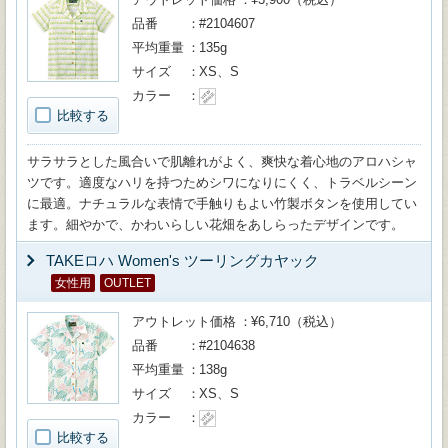
品番
#2104607
平均重量
135g
サイズ
XS、S
カラー
比較する
サラサラとした風合いで肌離れがよく、爽快な着心地のアロハシャ
ツです。適度なハリを持つためシワになりにくく、トラベルシーン
に最適。ナチュラルな表情で手触りもよい竹製ボタンを使用してい
ます。細やかで、かわいらしい花畑をあしらったデザインです。
TAKEロハ Women's ツーリングカヤック
女性用
OUTLET
アウトレット価格
¥6,710（税込）
品番
#2104638
平均重量
138g
サイズ
XS、S
カラー
比較する