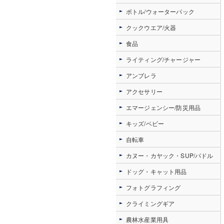
ボトル/ウォーターパック
クックウエア/火器
食品
ライティング/チャージャー
アンブレラ
アクセサリー
エマージェンシー/防災用品
キッズ/ベビー
自転車
カヌー・カヤック・SUP/パドル
ドッグ・キャット用品
フォトグラフィング
クライミングギア
農林水産業用具