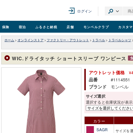
ログイン
保険
宿泊
ふるさと納税
店舗
モンベル
クラブ
カスタマ
ホーム
>
オンラインストア
>
ファクトリー・アウトレット
>
トラベル
>
トラベルシャツ
WIC.ドライタッチ ショートスリーブ ワンピース
¥
アウトレット価格
#1114551
品番
モンベル
ブランド
サイズ選択
選択すると在庫状況が表示
カラー
SAGR
サイズを