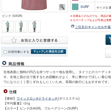
SURF
サイズを
ピンク (SAGR)
在庫ありのものでも、商品が
カラーチップおよび写真は実
ご注文のキャンセルや返
比較対象にする
商品情報
生地表面に独特の凹凸を持つサッカー地を使用し、タイツとのコーディ
す。生地と肌が点で接するため肌離れがよく、常に爽やかで涼しい着心
ワになりにくく型くずれもしにくいため、長期の旅行にもおすすめです
仕様
【素材】
ウイックロン®ドライタッチ
[ポリエステル]
【平均重量】131g
【カラー】ピンク(SAGR)、ブルーグリーン(SURF)