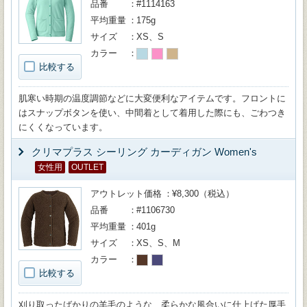
品番
#1114163
平均重量
175g
サイズ
XS、S
カラー
比較する
肌寒い時期の温度調節などに大変便利なアイテムです。フロントに
はスナップボタンを使い、中間着として着用した際にも、ごわつき
にくくなっています。
クリマプラス シーリング カーディガン Women's
女性用
OUTLET
アウトレット価格
¥8,300（税込）
品番
#1106730
平均重量
401g
サイズ
XS、S、M
カラー
比較する
刈り取ったばかりの羊毛のような、柔らかな風合いに仕上げた厚手