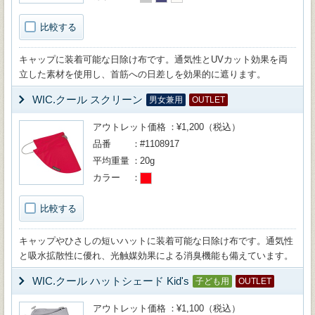
比較する
キャップに装着可能な日除け布です。通気性とUVカット効果を両
立した素材を使用し、首筋への日差しを効果的に遮ります。
WIC.クール スクリーン
男女兼用
OUTLET
アウトレット価格
¥1,200（税込）
品番
#1108917
平均重量
20g
カラー
比較する
キャップやひさしの短いハットに装着可能な日除け布です。通気性
と吸水拡散性に優れ、光触媒効果による消臭機能も備えています。
WIC.クール ハットシェード Kid's
子ども用
OUTLET
アウトレット価格
¥1,100（税込）