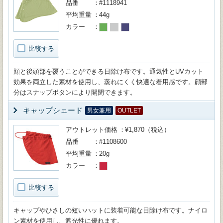
品番
#1118941
平均重量
44g
カラー
比較する
顔と後頭部を覆うことができる日除け布です。通気性とUVカット
効果を両立した素材を使用し、蒸れにくく快適な着用感です。顔部
分はスナップボタンにより開閉できます。
キャップシェード
男女兼用
OUTLET
アウトレット価格
¥1,870（税込）
品番
#1108600
平均重量
20g
カラー
比較する
キャップやひさしの短いハットに装着可能な日除け布です。ナイロ
ン素材を使用し、遮光性に優れます。