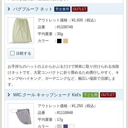
バグプルーフ ネット
男女兼用
OUTLET
アウトレット価格
¥1,600（税込）
品番
#1108748
平均重量
30g
カラー
比較する
お手持ちのハットの上からかぶるだけで簡単に取り付けられる虫除
けネットです。大変コンパクトに折り畳めるため携行しやすく、キ
ャンプやハイキング、ガーデニングなど、幅広い場面で活躍しま
す。
WIC.クール キャップシェード Kid's
子ども用
OUTLET
アウトレット価格
¥1,250（税込）
品番
#1118948
平均重量
17g
カラー