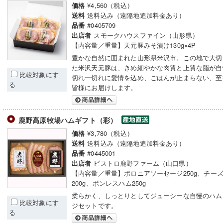
¥4,560（税込）
価格
送料込み（遠隔地追加料金あり）
送料
#0405709
品番
スモークハウスファイン（山形県）
出店者
【内容量／重量】天元豚みそ漬け130g×4P
豊かな自然に囲まれた山形県米沢市。この地で大切
た米沢天元豚は、きめ細やかな肉質と上質な脂が自
比較対象にす
切れ一切れに愛情を込め、ごはんが止まらない、至
る
皆様にお届けします。
鹿野高原牧場ハムギフト（彩）
¥3,780（税込）
価格
送料込み（遠隔地追加料金あり）
送料
#0445001
品番
ビストロ鹿野ファーム（山口県）
出店者
【内容量／重量】ボロニアソーセージ250g、チー
200g、ボンレスハム250g
柔らかく、しっとりとしてジューシーな自慢のハム
比較対象にす
ジセットです。
る