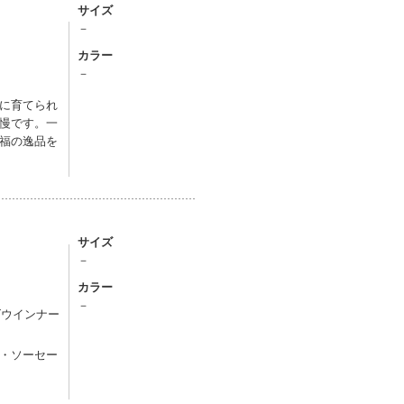
サイズ
－
カラー
－
に育てられ
慢です。一
福の逸品を
サイズ
－
カラー
－
ズウインナー
・ソーセー