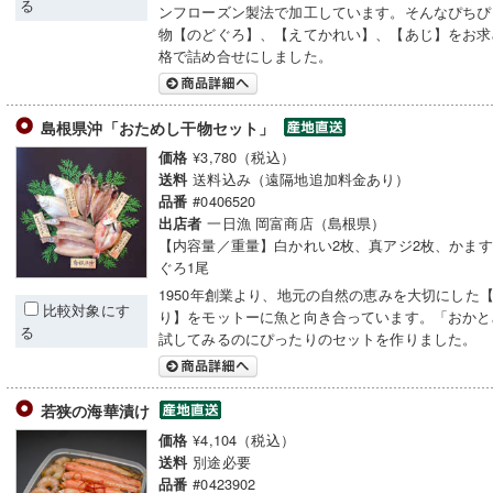
る
ンフローズン製法で加工しています。そんなぴちぴ
物【のどぐろ】、【えてかれい】、【あじ】をお求
格で詰め合せにしました。
島根県沖「おためし干物セット」
¥3,780（税込）
価格
送料込み（遠隔地追加料金あり）
送料
#0406520
品番
一日漁 岡富商店（島根県）
出店者
【内容量／重量】白かれい2枚、真アジ2枚、かます
ぐろ1尾
1950年創業より、地元の自然の恵みを大切にした
比較対象にす
り】をモットーに魚と向き合っています。「おかと
る
試してみるのにぴったりのセットを作りました。
若狭の海華漬け
¥4,104（税込）
価格
別途必要
送料
#0423902
品番