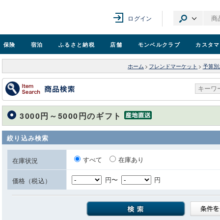
ログイン
保険
宿泊
ふるさと納税
店舗
モンベル
クラブ
カスタマ
ホーム
>
フレンドマーケット
>
予算別
3000円～5000円のギフト
絞り込み検索
すべて
在庫あり
在庫状況
円〜
円
価格（税込）