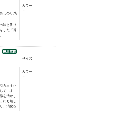
カラー
－
朝めしのり焼
）
の味と香り
をした「旨
。
ト
サイズ
－
カラー
－
引き出すた
していま
徴を活かし
方にも嬉し
り、消化を