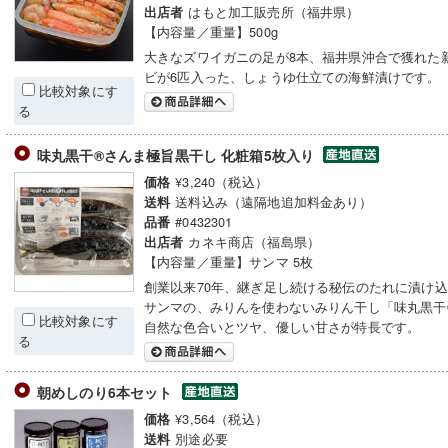
はもと加工販売所（福井県）
出店者
【内容量／重量】500g
大きなズワイガニの足が8本、福井県沖合で獲れた
ビが6匹入った、しょうゆ仕立ての海鮮漬けです。
比較対象にす
る
味丸黒干®さんま極旨黒干し 化粧箱5枚入り
¥3,240（税込）
価格
送料込み（遠隔地追加料金あり）
送料
#0432301
品番
カネキ商店（福島県）
出店者
【内容量／重量】サンマ 5枚
創業以来70年、継ぎ足し続ける秘伝のたれに漬け
サンマの、みりんを使わないみりん干し「味丸黒干
比較対象にす
自然な色合いとツヤ、優しい甘さが特長です。
る
朝めしのり6本セット
¥3,564（税込）
価格
別途必要
送料