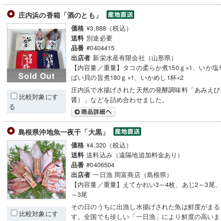
庄内浜の香箱「酒のとも」
¥3,888（税込）
価格
別途必要
送料
#0404415
品番
新栄水産有限会社（山形県）
出店者
【内容量／重量】タコの柔らか煮150ｇ×1、いか塩辛
Sold Out
ばい貝の旨煮180ｇ×1、いかめし1杯×2
庄内浜で水揚げされた天然の発酵調味料「あみえび
比較対象にす
醤）」などを詰め合わせました。
る
島根県沖地魚一夜干「大黒」
¥4,320（税込）
価格
送料込み（遠隔地追加料金あり）
送料
#0406504
品番
一日漁 岡富商店（島根県）
出店者
【内容量／重量】えてかれい3～4枚、あじ2～3尾、
～3尾
その日のうちに出漁し水揚げされた魚は鮮度がまる
比較対象にす
す。全国でも珍しい「一日漁」により鮮度の高いま