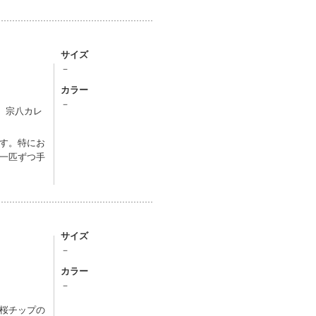
サイズ
－
カラー
－
、宗八カレ
す。特にお
一匹ずつ手
サイズ
－
カラー
－
桜チップの