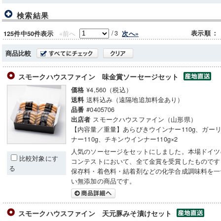
検索結果
/
3
«前へ
表示順
：
次へ»
125件中50件表示
商品比較
スモークハウスファイン 味金賞ソーセージセット
¥4,560（税込）
価格
送料込み（遠隔地追加料金あり）
送料
#0405706
品番
スモークハウスファイン（山形県）
出店者
【内容量／重量】あらびきウインナー110g、ガー
ナー110g、チキンウインナー110g×2
人気のソーセージをセットにしました。本場ドイツ
比較対象にす
コンテストにおいて、全て金賞を受賞したものです
る
保存料・着色料・結着剤などの化学合成調味料を一
い無添加の商品です。
スモークハウスファイン 天元豚みそ漬けセット