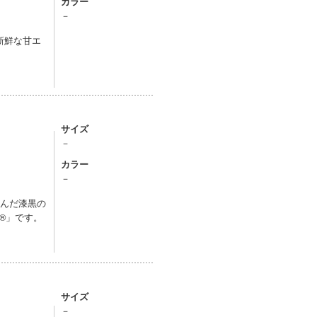
カラー
－
新鮮な甘エ
サイズ
－
カラー
－
込んだ漆黒の
®」です。
サイズ
－