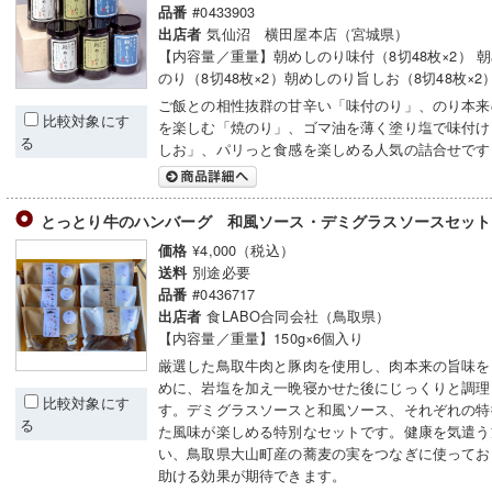
#0433903
品番
気仙沼 横田屋本店（宮城県）
出店者
【内容量／重量】朝めしのり味付（8切48枚×2） 
のり（8切48枚×2）朝めしのり旨しお（8切48枚×2
ご飯との相性抜群の甘辛い「味付のり」、のり本来
比較対象にす
を楽しむ「焼のり」、ゴマ油を薄く塗り塩で味付け
る
しお」、パリっと食感を楽しめる人気の詰合せです
とっとり牛のハンバーグ 和風ソース・デミグラスソースセッ
¥4,000（税込）
価格
別途必要
送料
#0436717
品番
食LABO合同会社（鳥取県）
出店者
【内容量／重量】150g×6個入り
厳選した鳥取牛肉と豚肉を使用し、肉本来の旨味を
めに、岩塩を加え一晩寝かせた後にじっくりと調理
比較対象にす
す。デミグラスソースと和風ソース、それぞれの特
る
た風味が楽しめる特別なセットです。健康を気遣う
い、鳥取県大山町産の蕎麦の実をつなぎに使ってお
助ける効果が期待できます。