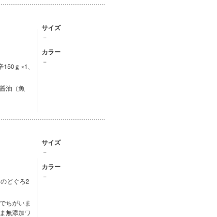
サイズ
－
カラー
－
150ｇ×1、
醤油（魚
サイズ
－
カラー
－
のどぐろ2
でちがいま
ま無添加ワ