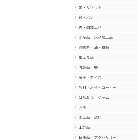
米・リゾット
麺・パン
肉・肉加工品
水産品・水産加工品
調味料・油・粉類
加工食品
乳製品・卵
菓子・アイス
飲料・お茶・コーヒー
はちみつ・ジャム
お酒
木工品・燃料
工芸品
日用品・アクセサリー