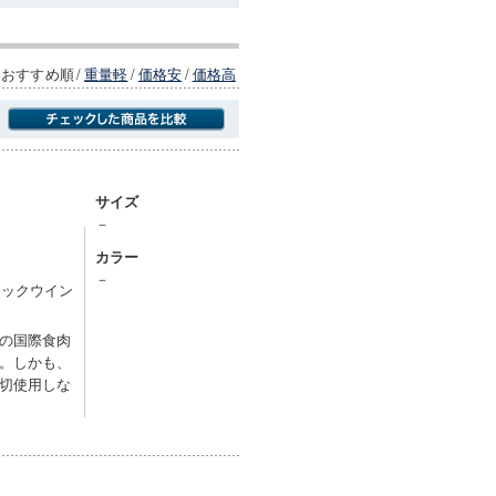
おすすめ順
/
重量軽
/
価格安
/
価格高
商品にのみフォーカスする
サイズ
－
カラー
－
リックウイン
の国際食肉
。しかも、
切使用しな