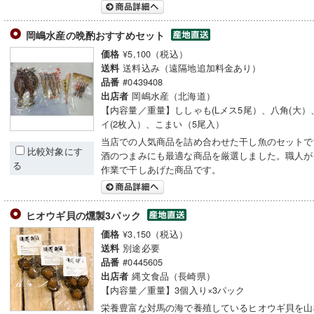
岡嶋水産の晩酌おすすめセット
¥5,100（税込）
価格
送料込み（遠隔地追加料金あり）
送料
#0439408
品番
岡嶋水産（北海道）
出店者
【内容量／重量】ししゃも(Lメス5尾）、八角(大）
イ(2枚入）、こまい（5尾入）
当店での人気商品を詰め合わせた干し魚のセットで
比較対象にす
酒のつまみにも最適な商品を厳選しました。職人が
る
作業で干しあげた商品です。
ヒオウギ貝の燻製3パック
¥3,150（税込）
価格
別途必要
送料
#0445605
品番
縄文食品（長崎県）
出店者
【内容量／重量】3個入り×3パック
栄養豊富な対馬の海で養殖しているヒオウギ貝を山