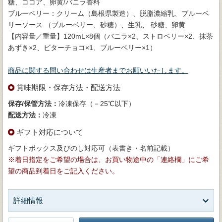
糖、ココア、卵黄/バニラ香料
ブルーベリー：クリーム（島根県製造）、脱脂濃縮乳、ブルーベ
リーソース （ブルーベリー、砂糖）、生乳、 砂糖、卵黄
【内容量／重量】120mL×8個（バニラ×2、ストロベリー×2、抹茶
あずき×2、ビターチョコ×1、ブルーベリー×1）
商品に関する問い合わせは生産者までお願いいたします。
賞味期限・保存方法・配送方法
保存/保管方法：
冷凍保存（－25℃以下）
配送方法：
冷凍
ギフト対応について
ギフトボックス及びのし対応可（表書き・名前記載）
※着日指定をご希望の場合は、お買い物途中の「連絡欄」にご希
望の商品到着日をご記入ください。
詳細情報