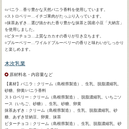
○バニラ…香り豊かな天然バニラ香料を使用しています。
○ストロベリー…イチゴ果肉がたっぷり入っています。
○抹茶あずき…選び抜かれた香り豊かな抹茶と国産小豆「大納言」
を使用しました。
○ビターチョコ…上質なカカオの香りが引き立ちます。
○ブルーベリー…ワイルドブルーベリーの香りと味わいがしっかり
と楽しめます。
木次乳業
原材料名・内容量など
【素材】バニラ：クリーム（島根県製造）、生乳、脱脂濃縮乳、
砂糖、卵黄/バニラ香料
ストロベリー：クリーム（島根県製造）、脱脂濃縮乳、いちごソ
ース（いちご、砂糖）、生乳、砂糖、卵黄
抹茶あずき：クリーム（島根県製造）、生乳、脱脂濃縮乳、砂
糖、あずき甘納豆、卵黄、抹茶
ビターチョコ：クリーム（島根県製造）、生乳、脱脂濃縮乳、砂