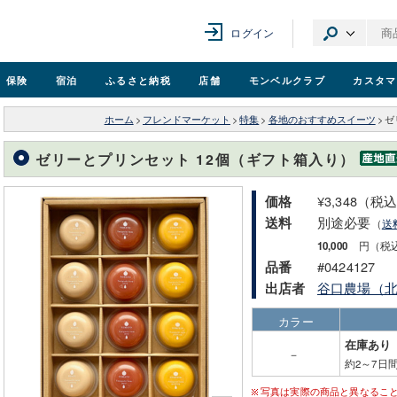
ログイン
保険
宿泊
ふるさと納税
店舗
モンベル
クラブ
カスタマ
ホーム
>
フレンドマーケット
>
特集
>
各地のおすすめスイーツ
>
ゼ
ゼリーとプリンセット 12個（ギフト箱入り）
¥3,348（税
価格
別途必要
送料
（
送
10,000
円（税
#0424127
品番
谷口農場（
出店者
カラー
在庫あり
－
約2～7日
写真は実際の商品と異なるこ