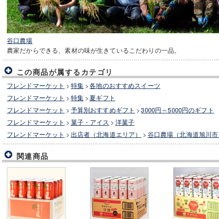
谷口農場
農家だからできる、素材の味が生きているこだわりの一品。
この商品が属するカテゴリ
フレンドマーケット
>
特集
>
各地のおすすめスイーツ
フレンドマーケット
>
特集
>
夏ギフト
フレンドマーケット
>
予算別おすすめギフト
>
3000円～5000円のギフト
フレンドマーケット
>
菓子・アイス
>
洋菓子
フレンドマーケット
>
出店者（北海道エリア）
>
谷口農場（北海道旭川市
関連商品