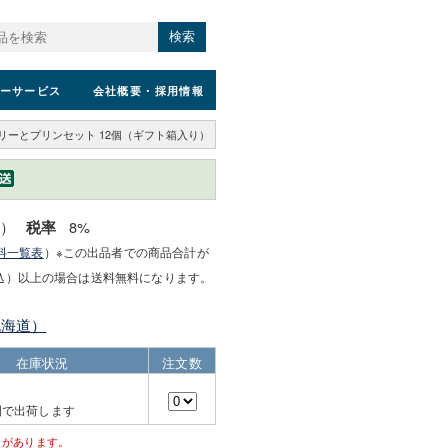
検索
ーサービス
会社概要
・採用情報
リーとプリンセット 12個（ギフト箱入り）
込）
8%
税率
料一覧表
）※この出品者での商品合計が
込）以上の場合は送料無料になります。
北海道）
在庫状況
注文数
間で出荷します
とがあります。