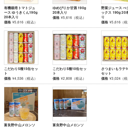
有機栽培トマトジュ
ゆめぴりか甘酒 190g
野菜ジュース べ
ース ゆうきくん190g
20本入り
ックス 190g 20
20本入り
り
価格
¥5,616（税込）
価格
¥5,616（税込）
価格
¥5,616（
こだわり5種15缶セッ
こだわり5種10缶セッ
さつまいもラテ1
ト
ト
セット
価格
¥4,536（税込）
価格
¥2,808（税込）
価格
¥3,024（
富良野中山メロンソ
富良野中山メロンソ