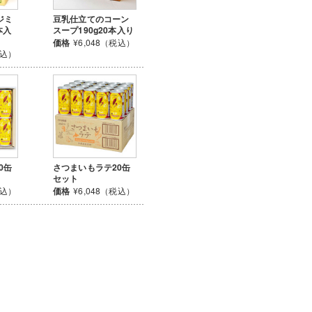
ジミ
豆乳仕立てのコーン
本入
スープ190g20本入り
価格
¥6,048（税込）
税込）
0缶
さつまいもラテ20缶
セット
税込）
価格
¥6,048（税込）