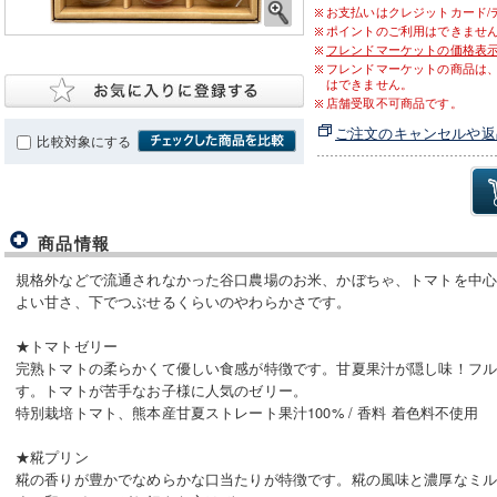
お支払いはクレジットカード/
ポイントのご利用はできませ
フレンドマーケットの価格表
フレンドマーケットの商品は
はできません。
店舗受取不可商品です。
ご注文のキャンセルや返
比較対象にする
商品情報
規格外などで流通されなかった谷口農場のお米、かぼちゃ、トマトを中
よい甘さ、下でつぶせるくらいのやわらかさです。
★トマトゼリー
完熟トマトの柔らかくて優しい食感が特徴です。甘夏果汁が隠し味！フ
す。トマトが苦手なお子様に人気のゼリー。
特別栽培トマト、熊本産甘夏ストレート果汁100% / 香料 着色料不使用
★糀プリン
糀の香りが豊かでなめらかな口当たりが特徴です。糀の風味と濃厚なミ