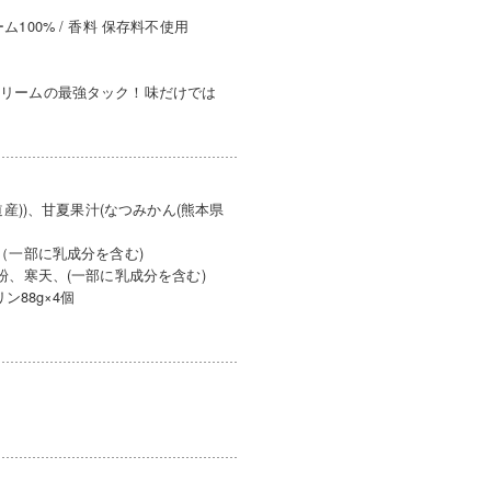
00% / 香料 保存料不使用
クリームの最強タック！味だけでは
産))、甘夏果汁(なつみかん(熊本県
（一部に乳成分を含む)
粉、寒天、(一部に乳成分を含む)
ン88g×4個