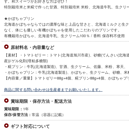
す。和スイーツがお好きな方はぜひ！
特別栽培米と米糀で作った甘酒、特別栽培米 米粉、北海道牛乳、生クリーム1
★かぼちゃプリン
北海道かぼちゃならではの濃厚な味と上品な甘さと、北海道ミルクと生
なく、体にも優しい有機かぼちゃを使用したこだわりのプリンです。
有機栽培かぼちゃ、北海道牛乳、生クリーム100％ / 香料 保存料不使用
原材料名・内容量など
【素材】・トマトゼリー：トマト(北海道旭川市産)、砂糖(てんさい(北海道
産))/ゲル化剤(増粘多糖類)
・糀プリン：牛乳(北海道製造)、甘酒、生クリーム、佐藤、米粉、寒天、
・かぼちゃプリン：牛乳(北海道製造)、かぼちゃ、生クリーム、砂糖、米
【内容量／重量】トマトゼリー88g×4個、糀プリン88g×4個、かぼちゃプリ
商品に関する問い合わせは生産者までお願いいたします。
賞味期限・保存方法・配送方法
1年
賞味期限：
常温（容器に記載）
保存/保管方法：
ギフト対応について