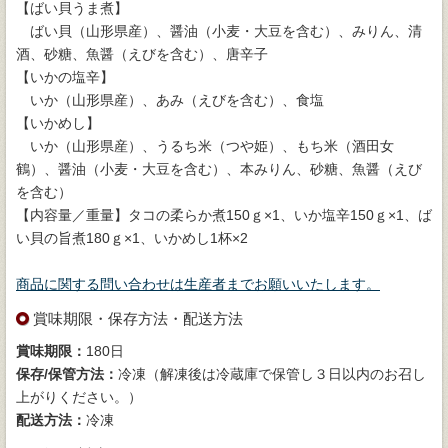
【ばい貝うま煮】
ばい貝（山形県産）、醤油（小麦・大豆を含む）、みりん、清
酒、砂糖、魚醤（えびを含む）、唐辛子
【いかの塩辛】
いか（山形県産）、あみ（えびを含む）、食塩
【いかめし】
いか（山形県産）、うるち米（つや姫）、もち米（酒田女
鶴）、醤油（小麦・大豆を含む）、本みりん、砂糖、魚醤（えび
を含む）
【内容量／重量】タコの柔らか煮150ｇ×1、いか塩辛150ｇ×1、ば
い貝の旨煮180ｇ×1、いかめし1杯×2
商品に関する問い合わせは生産者までお願いいたします。
賞味期限・保存方法・配送方法
賞味期限：
180日
保存/保管方法：
冷凍（解凍後は冷蔵庫で保管し３日以内のお召し
上がりください。）
配送方法：
冷凍